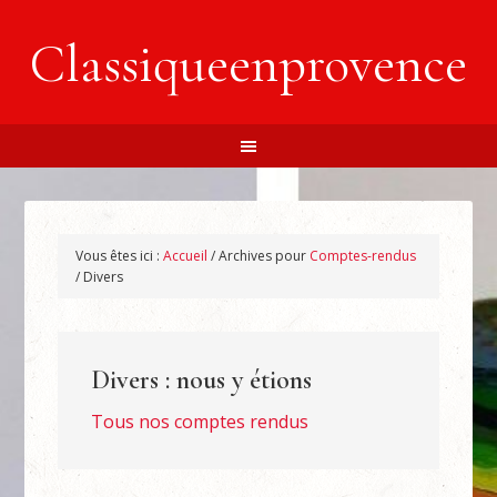
Classiqueenprovence
Vous êtes ici :
Accueil
/
Archives pour
Comptes-rendus
/
Divers
Divers : nous y étions
Tous nos comptes rendus