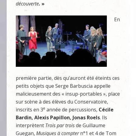
découverte
.
»
En
première partie, dès qu’auront été éteints ces
petits objets que Serge Barbuscia appelle
malicieusement des « insup-portables », place
sur scène à des élèves du Conservatoire,
e
inscrits en 3
année de percussions,
Cécile
Bardin, Alexis Papillon, Jonas Roels
. Ils
interprètent
Trois par trois
de Guillaume
Guegan,
Musiques à compter
n°1 et 4 de Tom