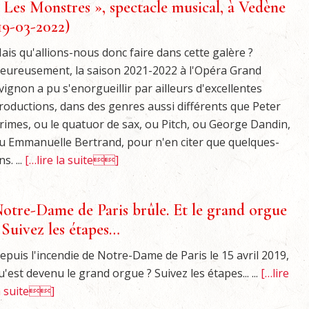
 Les Monstres », spectacle musical, à Vedène
19-03-2022)
ais qu'allions-nous donc faire dans cette galère ?
eureusement, la saison 2021-2022 à l'Opéra Grand
vignon a pu s'enorgueillir par ailleurs d'excellentes
roductions, dans des genres aussi différents que Peter
rimes, ou le quatuor de sax, ou Pitch, ou George Dandin,
u Emmanuelle Bertrand, pour n'en citer que quelques-
s. ...
[…lire la suite]
otre-Dame de Paris brûle. Et le grand orgue
 Suivez les étapes…
epuis l'incendie de Notre-Dame de Paris le 15 avril 2019,
u'est devenu le grand orgue ? Suivez les étapes... ...
[…lire
a suite]