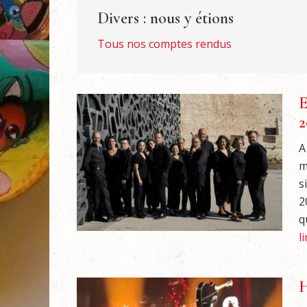
Divers : nous y étions
Tous nos comptes rendus
E
2
A
m
s
2
q
l
H