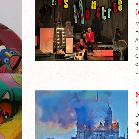
«
(
M
H
A
p
G
o
un
N
?
D
q
l