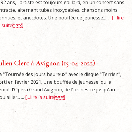
 92 ans, l'artiste est toujours gaillard, en un concert sans
ntracte, alternant tubes inoxydables, chansons moins
onnues, et anecdotes. Une bouffée de jeunesse.... ...
[…lire
a suite]
ulien Clerc à Avignon (15-04-2022)
a "Tournée des jours heureux" avec le disque "Terrien",
orti en février 2021. Une bouffée de jeunesse, qui a
empli l'Opéra Grand Avignon, de l'orchestre jusqu'au
ulailler... ...
[…lire la suite]