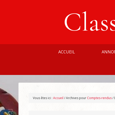
Clas
ACCUEIL
ANNO
Vous êtes ici :
Accueil
/
Archives pour
Comptes-rendus
/