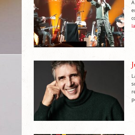
A
e
c
l
J
L
s
r
po