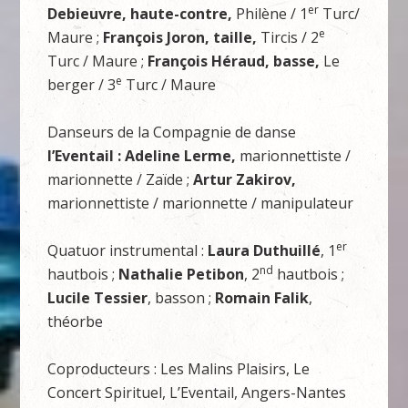
er
Debieuvre, haute-contre,
Philène / 1
Turc/
e
Maure ;
François Joron, taille,
Tircis / 2
Turc / Maure ;
François Héraud, basse,
Le
e
berger / 3
Turc / Maure
Danseurs de la Compagnie de danse
l’Eventail : Adeline Lerme,
marionnettiste /
marionnette / Zaïde ;
Artur Zakirov,
marionnettiste / marionnette / manipulateur
er
Quatuor instrumental :
Laura Duthuillé
, 1
nd
hautbois ;
Nathalie Petibon
, 2
hautbois ;
Lucile Tessier
, basson ;
Romain Falik
,
théorbe
Coproducteurs : Les Malins Plaisirs, Le
Concert Spirituel, L’Eventail, Angers-Nantes