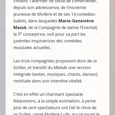
Vincent Tavernier ne cesse de s’émerveiller,
depuis son adolescence, de l’insolente
jeunesse de Molière et de ses 14 comédies-
ballets, dans lesquelles
Marie-Geneviève
Massé
, de la Compagnie de danse l’Eventail,
e
la 3
conceptrice, voit pour sa part les
juvéniles inspiratrices des comédies
musicales actuelles.
Les trois compagnies proposent donc de ce
Sicilien
, et bientôt du
Malade
une version
intégrale (textes, musiques, chants, danses),
restituée dans son inventive vitalité.
C’est en effet un charmant spectacle.
Néanmoins, à la simple estimation, à peine
plus de cent spectateurs ont fait le choix de
ce
Sicilien
, signé Molière-Lully, qui se jouait le