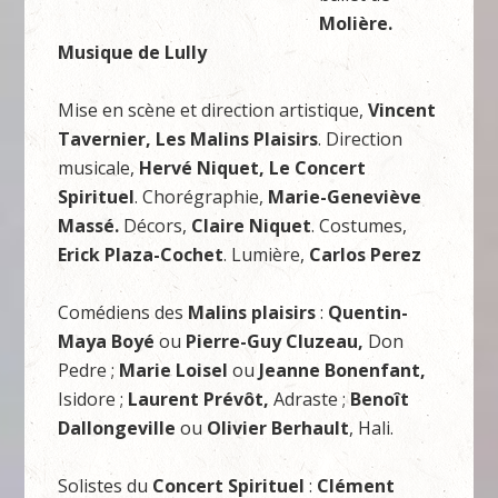
Molière.
Musique de Lully
Mise en scène et direction artistique,
Vincent
Tavernier,
Les Malins Plaisirs
. Direction
musicale,
Hervé Niquet,
Le Concert
Spirituel
. Chorégraphie,
Marie-Geneviève
Massé.
Décors,
Claire Niquet
. Costumes,
Erick Plaza-Cochet
. Lumière,
Carlos Perez
Comédiens des
Malins plaisirs
:
Quentin-
Maya Boyé
ou
Pierre-Guy Cluzeau,
Don
Pedre ;
Marie Loisel
ou
Jeanne Bonenfant,
Isidore ;
Laurent Prévôt,
Adraste ;
Benoît
Dallongeville
ou
Olivier Berhault
, Hali.
Solistes du
Concert Spirituel
:
Clément