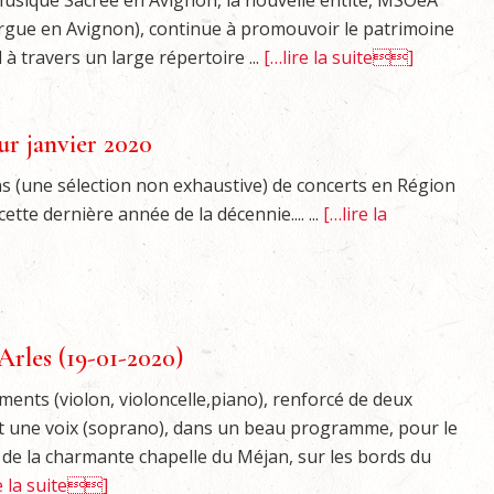
Musique Sacrée en Avignon, la nouvelle entité, MSOeA
rgue en Avignon), continue à promouvoir le patrimoine
à travers un large répertoire ...
[…lire la suite]
r janvier 2020
s (une sélection non exhaustive) de concerts en Région
ette dernière année de la décennie.... ...
[…lire la
Arles (19-01-2020)
ments (violon, violoncelle,piano), renforcé de deux
 et une voix (soprano), dans un beau programme, pour le
 de la charmante chapelle du Méjan, sur les bords du
e la suite]