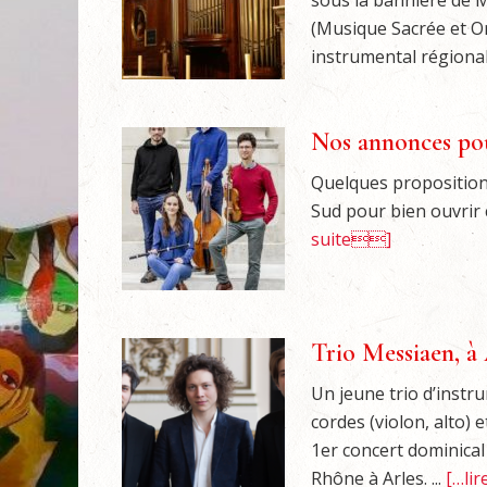
sous la bannière de 
(Musique Sacrée et O
instrumental régional 
Nos annonces pou
Quelques proposition
Sud pour bien ouvrir c
suite]
Trio Messiaen, à 
Un jeune trio d’instru
cordes (violon, alto)
1er concert dominical
Rhône à Arles. ...
[…lir