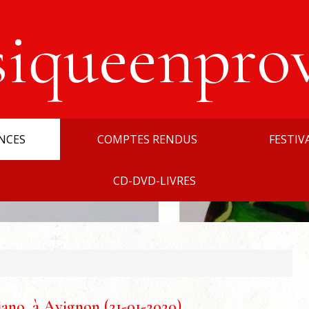
siqueenpro
NCES
COMPTES RENDUS
FESTIV
CD-DVD-LIVRES
no, à Avignon (21-01-2020)