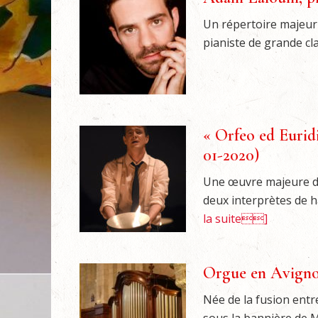
Un répertoire majeur
pianiste de grande clas
« Orfeo ed Euridi
01-2020)
Une œuvre majeure de 
deux interprètes de ha
la suite]
Orgue en Avignon
Née de la fusion en