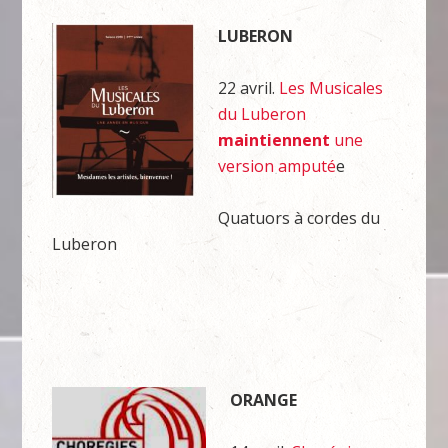
LUBERON
22 avril.
Les Musicales
du Luberon
maintiennent
une
version amputé
e
Quatuors à cordes du
Luberon
ORANGE