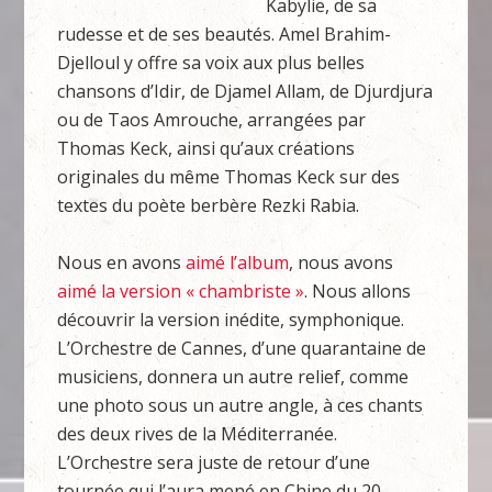
Kabylie, de sa
rudesse et de ses beautés. Amel Brahim-
Djelloul y offre sa voix aux plus belles
chansons d’Idir, de Djamel Allam, de Djurdjura
ou de Taos Amrouche, arrangées par
Thomas Keck, ainsi qu’aux créations
originales du même Thomas Keck sur des
textes du poète berbère Rezki Rabia.
Nous en avons
aimé l’album
, nous avons
aimé la version « chambriste »
. Nous allons
découvrir la version inédite, symphonique.
L’Orchestre de Cannes, d’une quarantaine de
musiciens, donnera un autre relief, comme
une photo sous un autre angle, à ces chants
des deux rives de la Méditerranée.
L’Orchestre sera juste de retour d’une
tournée qui l’aura mené en Chine du 20