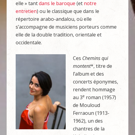
elle » tant
dans le baroque
(et
notre
entretien
) ou le classique que dans le
répertoire arabo-andalou, où elle
s’accompagne de musiciens porteurs comme
elle de la double tradition, orientale et
occidentale.
Ces
Chemins qui
montent
*, titre de
l’album et des
concerts éponymes,
rendent hommage
e
au 3
roman (1957)
de Mouloud
Ferraoun (1913-
1962), un des
chantres de la