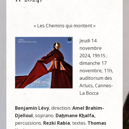
« Les Chemins qui montent »
Jeudi 14
novembre
2024, 19h15 ;
dimanche 17
novembre, 11h,
auditorium des
Arlucs, Cannes-
La Bocca
Benjamin Lévy
, direction.
Amel Brahim-
Djelloul
, soprano.
Da
h
mane K
h
alfa,
percussions.
Rezki Rabia
, textes.
Thomas