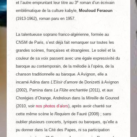
e
et l’autre empruntant leur titre au 3
roman d’un écrivain
emblématique de la culture kabyle,
Mouloud Feraoun
(1913-1962), roman paru en 1957.
La talentueuse soprano franco-algérienne, formée au
CNSM de Paris, s’est déjà fait remarquer sur toutes les
grandes scènes, françaises et étrangères. Le soleil et la
couleur de sa voix passent avec une égale expressivité du
baroque au contemporain, de la mélodie à l’opéra, de la
chanson traditionnelle au baroque. A Avignon, elle a
incarné Adina dans
L’Elisir d’amore
de Donizetti à Avignon
(2002), Pamina dans
La Flûte enchantée
(2011), et aux
Chorégies d’Orange, Andreloun dans la
Mireille
de Gounod
(2010, voir
nos photos d’alors
), après avoir chanté sur
cette même scène le
Requiem
de Fauré (2008) ; sans
oublier plusieurs concerts, lyriques ou baroques, qu’elle a
pu donner dans la Cité des Papes, ni sa participation
e