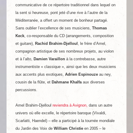
communicative de ce répertoire traditionnel dans lequel on
la sent si heureuse, pont jeté d’une rive à l’autre de la
Méditerranée, a offert un moment de bonheur partagé.
Sans oublier l’excellence de ses musiciens,
Thomas
Keck
, co-responsable du CD (arrangements, composition
et guitare),
Rachid Brahim-Djelloul
, le frère d’Amel,
compagnon artistique de ses nombreux projets, au violon
et à l’alto,
Damien Varaillon
à la contrebasse, autre
instrumentiste « classique », ainsi que les deux musiciens
aux accents plus exotiques,
Adrien Espinouze
au ney,
cousin de la flûte, et
Dahmane Khalfa
aux diverses
percussions.
Amel Brahim-Djelloul
reviendra à Avignon,
dans un autre
univers où elle excelle, le répertoire baroque (Vivaldi,
Scarlatti, Haendel) – elle a participé à la tournée mondiale
du Jardin des Voix de
William Christie
en 2005 – le