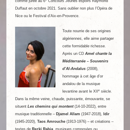
comme jurée au 6
Concours Jeunes espoirs Raymond
Duffaut en octobre 2021. Sans oublier non plus l’Opéra de
Nice ou le Festival d’Aix-en-Provence.
Toute nourrie de ses origines
algériennes, elle aime partager
cette formidable richesse.
Après un CD
Amel chante la
Méditerranée – Souvenirs
d’Al-Andalus
(2008),
hommage à cet âge d’or
andalou de la musique
e
levantine avant le XII
siècle.
Dans la même veine, chaude, puissante, émouvante, se
situent
Les chemins qui montent
(14-10-2022), entre
musique traditionnelle –
Djamel Allam
(1947-2018),
Idir
(1945-2020),
Taos Amrouche
(1913-1976) – et créations –
textes de
Rezki Rabia
, musiques composées ou