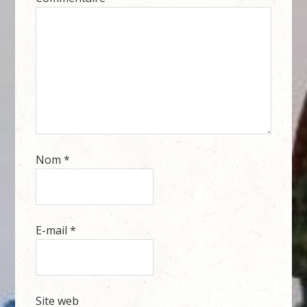
Nom
*
E-mail
*
Site web