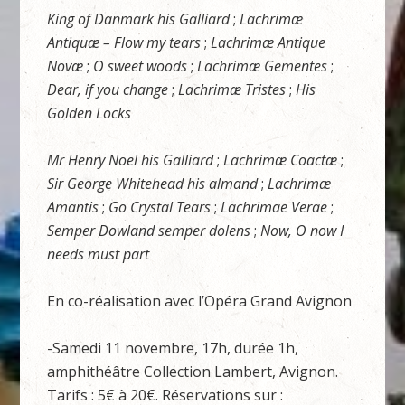
King of Danmark his Galliard
;
Lachrimæ
Antiquæ – Flow my tears
;
Lachrimæ Antique
Novæ
;
O sweet woods
;
Lachrimæ Gementes
;
Dear, if you change
;
Lachrimæ Tristes
;
His
Golden Locks
Mr Henry Noël his Galliard
;
Lachrimæ Coactæ
;
Sir George Whitehead his almand
;
Lachrimæ
Amantis
;
Go Crystal Tears
;
Lachrimae Verae
;
Semper Dowland semper dolens
;
Now, O now I
needs must part
En co-réalisation avec l’Opéra Grand Avignon
-Samedi 11 novembre, 17h, durée 1h,
amphithéâtre Collection Lambert, Avignon.
Tarifs : 5€ à 20€. Réservations sur :