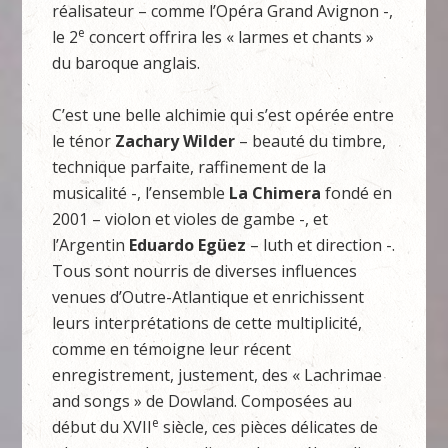
réalisateur – comme l’Opéra Grand Avignon -,
e
le 2
concert offrira les « larmes et chants »
du baroque anglais.
C’est une belle alchimie qui s’est opérée entre
le ténor
Zachary Wilder
– beauté du timbre,
technique parfaite, raffinement de la
musicalité -, l’ensemble
La Chimera
fondé en
2001 – violon et violes de gambe -, et
l’Argentin
Eduardo Egüez
– luth et direction -.
Tous sont nourris de diverses influences
venues d’Outre-Atlantique et enrichissent
leurs interprétations de cette multiplicité,
comme en témoigne leur récent
enregistrement, justement, des « Lachrimae
and songs » de Dowland. Composées au
e
début du XVII
siècle, ces pièces délicates de