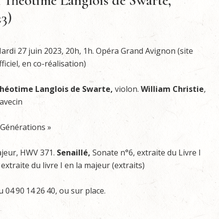
& Théotime Langlois de Swarte,
3)
ardi 27 juin 2023, 20h, 1h. Opéra Grand Avignon (site
fficiel, en co-réalisation)
héotime Langlois de Swarte,
violon.
William Christie
,
lavecin
 Générations »
ajeur, HWV 371.
Senaillé,
Sonate n°6, extraite du Livre I
extraite du livre I en la majeur (extraits)
04 90 14 26 40, ou sur place.