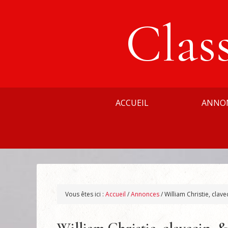
Clas
ACCUEIL
ANNO
Vous êtes ici :
Accueil
/
Annonces
/
William Christie, clav