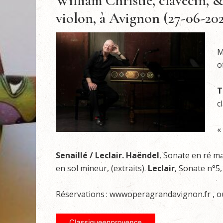
William Christie, clavecin, 
violon, à Avignon (27-06-202
M
o
T
c
«
Senaillé / Leclair. Haëndel
, Sonate en ré m
en sol mineur, (extraits).
Leclair
, Sonate n°5, 
Réservations : wwwoperagrandavignon.fr , ou 