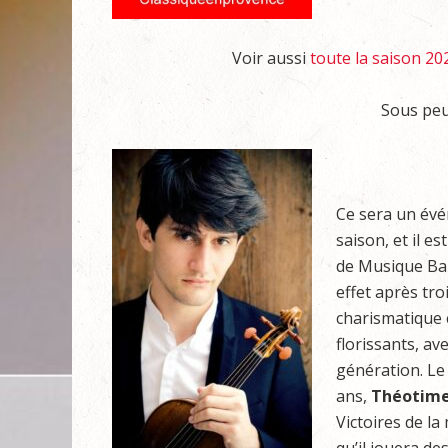
Voir aussi
toute la saison 2
Sous peu
Ce sera un évé
saison, et il e
de Musique Bar
effet après tro
charismatique 
florissants, av
génération. Le 
ans,
Théotime
Victoires de la