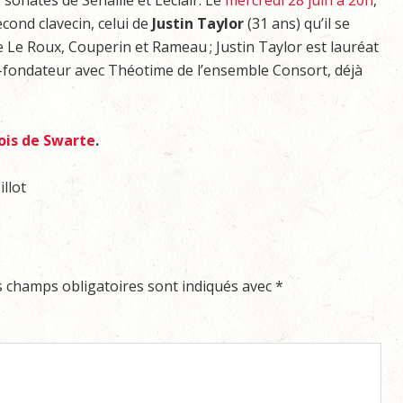
s sonates de Senaillé et Leclair. Le
mercredi 28 juin à 20h
,
econd clavecin, celui de
Justin Taylor
(31 ans) qu’il se
 Le Roux, Couperin et Rameau ; Justin Taylor est lauréat
-fondateur avec Théotime de l’ensemble Consort, déjà
ois de Swarte
.
llot
s champs obligatoires sont indiqués avec
*