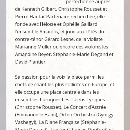
perfectionne auprès
de Kenneth Gilbert, Christophe Rousset et
Pierre Hantaï. Partenaire recherchée, elle
fonde avec Héloïse et Ophélie Gaillard
l’ensemble Amarillis, et joue aux côtés du
contre-ténor Gérard Lesne, de la violiste
Marianne Müller ou encore des violonistes
Amandine Beyer, Stéphanie-Marie Degand et
David Plantier.
Sa passion pour la voix la place parmi les
chefs de chant les plus sollicités en Europe, et
elle occupe une place centrale dans les
ensembles baroques Les Talens Lyriques
(Christophe Rousset), Le Concert d’Astrée
(Emmanuelle Haïm), Orfeo Orchestra (György
Vashegyi), La Diane Française (Stéphanie-
Marie Degand) , Jupiter (Thomas Dunford) et