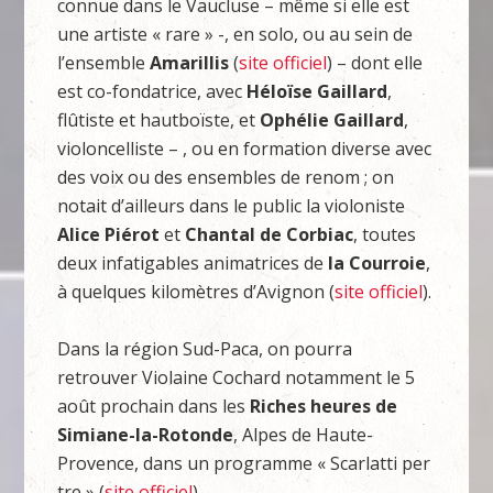
connue dans le Vaucluse – même si elle est
une artiste « rare » -, en solo, ou au sein de
l’ensemble
Amarillis
(
site officiel
) – dont elle
est co-fondatrice, avec
Héloïse Gaillard
,
flûtiste et hautboïste, et
Ophélie Gaillard
,
violoncelliste – , ou en formation diverse avec
des voix ou des ensembles de renom ; on
notait d’ailleurs dans le public la violoniste
Alice Piérot
et
Chantal de Corbiac
, toutes
deux infatigables animatrices de
la Courroie
,
à quelques kilomètres d’Avignon (
site officiel
).
Dans la région Sud-Paca, on pourra
retrouver Violaine Cochard notamment le 5
août prochain dans les
Riches heures de
Simiane-la-Rotonde
, Alpes de Haute-
Provence, dans un programme « Scarlatti per
tre » (
site officiel
).