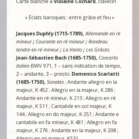
Carte blanche à
Violaine Cochard
, clavecin
« Éclats baroques : entre grâce et feu »
Jacques Duphly
(1715-1789),
Allemande en ré
mineur
;
Courante en ré mineur
;
Rondeau
tendre en ré mineur
;
La Vanlo
;
Les Grâces.
Jean-Sébastien Bach
(1685-1750),
Concerto
italien
BWV 971, 1 – sans indication de tempo,
2 – andante, 3 – presto.
Domenico Scarlatti
(1685-1750),
Sonates
; Andante allegro en la
majeur, K 452 ; Allegro en la majeur, K 286 ;
Andante en ré mineur, K 213 ; Allegro en ré
majeur, K 511 ; Cantabile en sol majeur, K
144 ; Allegro en do majeur, K 251 ; Andante e
cantabile en fa mineur, K 481 ; Allegro en fa
majeur, K 276 ; Andante en la majeur, K 208 ;
Allegro en mi majeur, K531