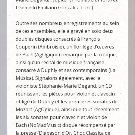
I Gemelli (Emiliano Gonzalez Toro).
Outre ses nombreux enregistrements au sein
de ces ensembles, elle a gravé en solo deux
doubles disques consacrés à François
Couperin (Ambroisie), un florilège d’œuvres
de Bach (AgOgique) remarqué par la critique,
ainsi qu’un récital de musique française
consacré à Duphly et ses contemporains (La
Música). Signalons également, avec la
violoniste Stéphanie-Marie Degand, un CD
réunissant les pièces pour violon et clavecin
obligé de Duphly et les premières sonates de
Mozart (AgOgique), ainsi que tout récemment
les six sonates pour clavecin et violon de
Bach (NoMadMusic) disque récompensé par
la presse (Diapason d’Or, Choc Classica de