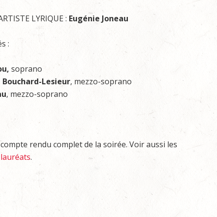
ARTISTE LYRIQUE :
Eugénie Joneau
s :
ou,
soprano
 Bouchard-Lesieur
, mezzo-soprano
au
, mezzo-soprano
ompte rendu complet de la soirée. Voir aussi les
 lauréats
.