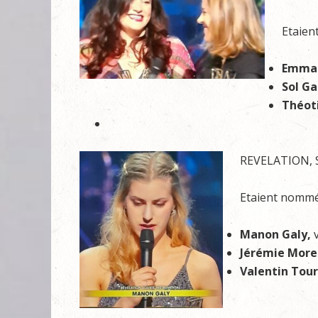
Etaien
Emman
Sol G
Théot
REVELATION,
Etaient nommé
Manon Galy,
Jérémie Mor
Valentin Tou