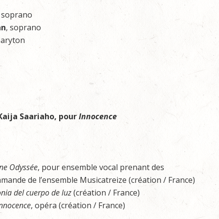
, soprano
an
, soprano
baryton
Kaija Saariaho, pour
Innocence
ne Odyssée
, pour ensemble vocal prenant des
mande de l’ensemble Musicatreize (création / France)
onia del cuerpo de luz
(création / France)
Innocence
, opéra (création / France)