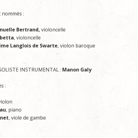
t nommés :
uelle Bertrand,
violoncelle
abetta
, violoncelle
ime Langlois de Swarte
, violon baroque
 SOLISTE INSTRUMENTAL :
Manon Galy
s :
violon
eau
, piano
rnet
, viole de gambe