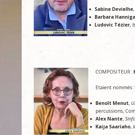
Sabine Devielhe
Barbara Hannig
Ludovic Tézier
, 
COMPOSITEUR :
Etaient nommés :
Benoît Menut
,
U
percussions, Com
Alex Nante
,
Sinf
Kaija Saariaho
,