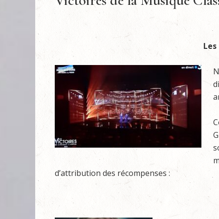
Victoires de la Musique Clas
Les
N
d
a
C
G
s
m
d’attribution des récompenses :