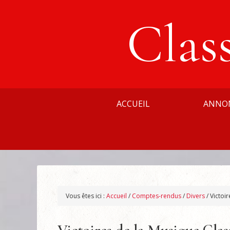
Clas
ACCUEIL
ANNO
Vous êtes ici :
Accueil
/
Comptes-rendus
/
Divers
/
Victoir