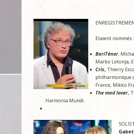
ENREGISTREMEN
Etaient nommés :
BariTénor
, Mich
Marko Letonja, E
Cris
,
Thierry Esca
philharmonique de
France, Mikko Fr
The mad lover
,
T
Harmonia Mundi.
SOLIS
Gabet