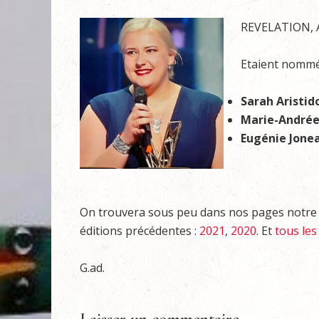
REVELATION, 
Etaient nommé
Sarah Aristid
Marie-Andrée
Eugénie Jone
On trouvera sous peu dans nos pages notre c
éditions précédentes :
2021
,
2020
. Et
tous les
G.ad.