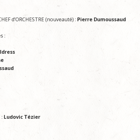
HEF d’ORCHESTRE (nouveauté) :
Pierre Dumoussaud
s :
ldress
ne
ssaud
 :
Ludovic Tézier