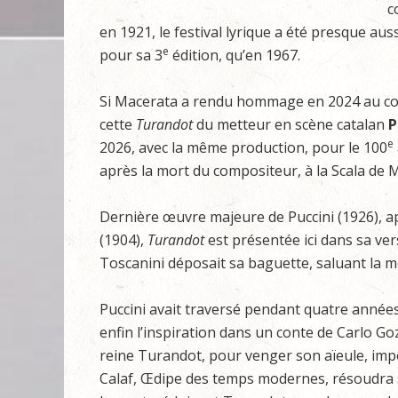
c
en 1921, le festival lyrique a été presque au
e
pour sa 3
édition, qu’en 1967.
Si Macerata a rendu hommage en 2024 au co
cette
Turandot
du metteur en scène catalan
P
e
2026, avec la même production, pour le 100
après la mort du compositeur, à la Scala de M
Dernière œuvre majeure de Puccini (1926), 
(1904),
Turandot
est présentée ici dans sa vers
Toscanini déposait sa baguette, saluant la mo
Puccini avait traversé pendant quatre années
enfin l’inspiration dans un conte de Carlo Go
reine Turandot, pour venger son aïeule, impo
Calaf, Œdipe des temps modernes, résoudra s