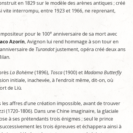
onstruit en 1829 sur le modèle des arènes antiques ; créé
ssi vite interrompu, entre 1923 et 1966, ne reprenant,
e
mpositeur pour le 100
anniversaire de sa mort avec
aco Azorín
, Avignon lui rend hommage à son tour en
anniversaire de
Turandot
justement, opéra créé deux ans
ilan.
après
La Bohème
(1896),
Tosca
(1900) et
Madama Butterfly
ion initiale, inachevée, à l’endroit même, dit-on, où
rt de Liù.
 les affres d’une création impossible, avant de trouver
zzi (1720-1806). Dans une Chine imaginaire, la glaciale
se à ses prétendants trois énigmes ; seul le prince
uccessivement les trois épreuves et échappera ainsi à