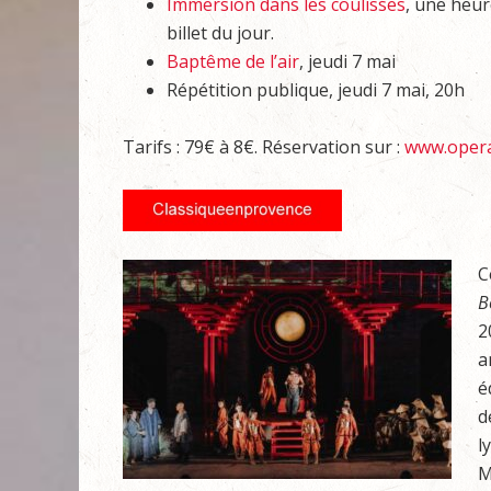
Immersion dans les coulisses
, une heur
billet du jour.
Baptême de l’air
, jeudi 7 mai
Répétition publique, jeudi 7 mai, 20h
Tarifs : 79€ à 8€. Réservation sur :
www.opera
C
B
2
a
é
d
l
M