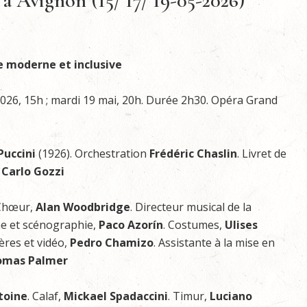
 à Avignon (15/ 17/ 19-05-2026)
e moderne et inclusive
2026, 15h ; mardi 19 mai, 20h. Durée 2h30. Opéra Grand
uccini
(1926). Orchestration
Frédéric Chaslin
. Livret de
s
Carlo Gozzi
 Chœur,
Alan Woodbridge
. Directeur musical de la
ne et scénographie,
Paco Azorín
. Costumes,
Ulises
ères et vidéo,
Pedro Chamizo
. Assistante à la mise en
mas Palmer
toine
. Calaf,
Mickael Spadaccini
. Timur,
Luciano