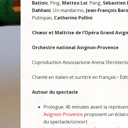
Batinic
. Ping,
Matteo Loi
. Pang,
Sébastien 
Dahhani
. Un mandarino,
Jean-François Bar
Putinpao,
Catherine Pollini
Chœur et Maîtrise de l’Opéra Grand Avig
Orchestre national Avignon-Provence
Coproduction Associazione Arena Sferisteri
Chanté en italien et surtitré en français • Édi
Autour du spectacle
Prologue. 45 minutes avant la représent
Avignon-Provence
proposent un éclair
du spectacle/concert