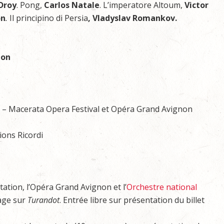
Droy
. Pong,
Carlos Natale
. L’imperatore Altoum,
Victor
on
.
Il principino di Persia
, Vladyslav Romankov.
non
o – Macerata Opera Festival et Opéra Grand Avignon
tions Ricordi
ation, l’Opéra Grand Avignon et l’
Orchestre national
age sur
Turandot
. Entrée libre sur présentation du billet