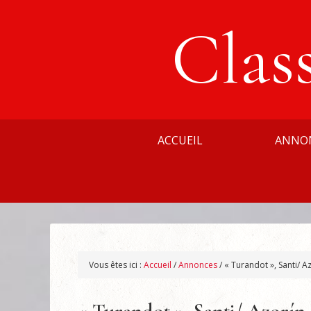
Clas
ACCUEIL
ANNO
Vous êtes ici :
Accueil
/
Annonces
/
« Turandot », Santi/ A