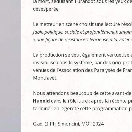
la mort, séduisant Turandot sous les yeux d
désespérée.
Le metteur en scène choisit une lecture rés
fable politique, sociale et profondément humain
«
une figure de résistance silencieuse à la violen
La production se veut également vertueuse 
invisibilisé dans le système, par des non-pr
venues de l’Association des Paralysés de Fra
Montfavet.
Nous attendons beaucoup de cette avant-dern
Hunold
dans le rôle-titre ; après la récente 
terminer en légèreté cette programmation 
G.ad. @ Ph. Simoncini, MOF 2024