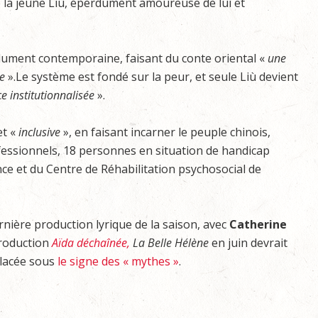
e la jeune Liù, éperdument amoureuse de lui et
olument contemporaine, faisant du conte oriental «
une
e
».Le système est fondé sur la peur, et seule Liù devient
ce institutionnalisée
».
et «
inclusive
», en faisant incarner le peuple chinois,
ofessionnels, 18 personnes en situation de handicap
nce et du Centre de Réhabilitation psychosocial de
ière production lyrique de la saison, avec
Catherine
production
Aïda déchaînée,
La Belle Hélène
en juin devrait
placée sous
le signe des « mythes »
.