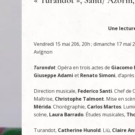
« Turandot », Santi/ Azorín,
Une lectur
Vendredi 15 mai 206, 20h ; dimanche 17 mai 
Avignon
Turandot
. Opéra en trois actes de
Giacomo P
Giuseppe Adami
et
Renato Simoni
, d’aprè
Direction musicale,
Federico Santi
. Chef de
Maîtrise,
Christophe Talmont
. Mise en scè
Mérida
. Chorégraphie,
Carlos Martos
. Lumi
scène,
Laura Barrado
. Études musicales,
Tho
Turandot,
Catherine Hunold
. Liù,
Claire An