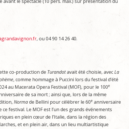
e avant le spectacle (10 pers. max.) sur présentation du
grandavignon.fr
, ou 04 90 14 26 40.
ette co-production de
Turandot
avait été choisie, avec
La
ohème
, comme hommage à Puccini lors du festival d’été
e
024 au Macerata Opera Festival (MOF), pour le 100
nniversaire de sa mort ; ainsi que, lors de la même
e
dition,
Norma
de Bellini pour célébrer le 60
anniversaire
e ce festival. Le MOF est l’un des grands événements
yriques en plein cœur de l’Italie, dans la région des
arches, et en plein air, dans un lieu multiartistique