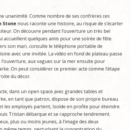
 même unanimité. Comme nombre de ses confrères ces
n Stone
nous raconte une histoire, au risque de s’écarter
ositeur. On découvre pendant l’ouverture un très bel
i accueillent quelques amis pour une soirée de fête.
rs son mari, consulte le téléphone portable de
isine avec une invitée. La vidéo en fond de plateau passe
t l’ouverture, aux vagues sur la mer ensuite pour
arke. On peut considérer ce premier acte comme l’étape
roite du décor.
acte, dans un open space avec grandes tables et
rke, en tant que patron, dispose de son propre bureau.
n et les employés partent, Isolde en profite pour éteindre
 puis Tristan débarque et se rapproche tendrement.
ux, plus ou moins jeunes, à l’image des deux
en même temps, perturbant la concentration du