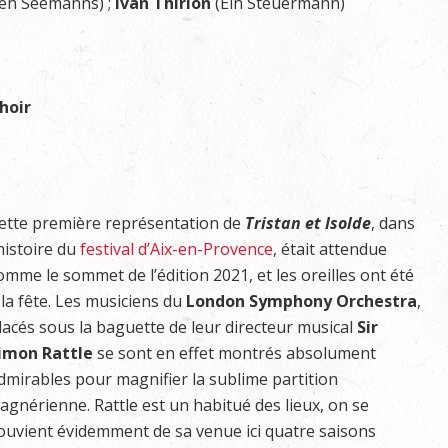
gen Seemanns) ;
Ivan Thirion
(Ein Steuermann)
hoir
ette première représentation de
Tristan et Isolde
, dans
’histoire du
festival d’Aix-en-Provence
, était attendue
omme le sommet de l’édition 2021, et les oreilles ont été
 la fête. Les musiciens du
London Symphony Orchestra
,
lacés sous la baguette de leur directeur musical
Sir
imon Rattle
se sont en effet montrés absolument
dmirables pour magnifier la sublime partition
agnérienne. Rattle est un habitué des lieux, on se
ouvient évidemment de sa venue ici quatre saisons