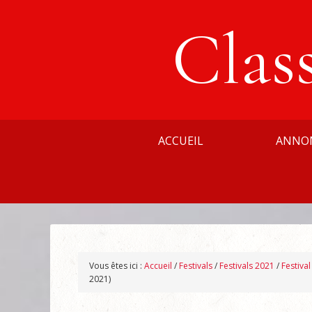
Clas
ACCUEIL
ANNO
Vous êtes ici :
Accueil
/
Festivals
/
Festivals 2021
/
Festiva
2021)