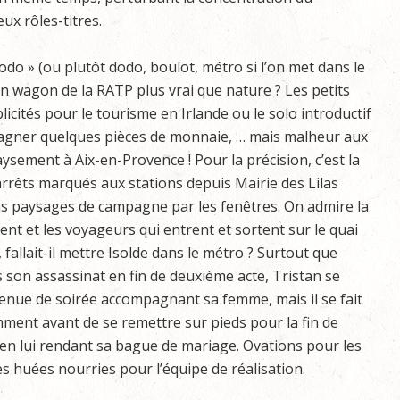
ux rôles-titres.
do » (ou plutôt dodo, boulot, métro si l’on met dans le
n wagon de la RATP plus vrai que nature ? Les petits
icités pour le tourisme en Irlande ou le solo introductif
 gagner quelques pièces de monnaie, … mais malheur aux
sement à Aix-en-Provence ! Pour la précision, c’est la
 arrêts marqués aux stations depuis Mairie des Lilas
ins paysages de campagne par les fenêtres. On admire la
nt et les voyageurs qui entrent et sortent sur le quai
 fallait-il mettre Isolde dans le métro ? Surtout que
s son assassinat en fin de deuxième acte, Tristan se
tenue de soirée accompagnant sa femme, mais il se fait
ment avant de se remettre sur pieds pour la fin de
tte en lui rendant sa bague de mariage. Ovations pour les
es huées nourries pour l’équipe de réalisation.