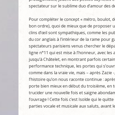
spectateur sur le sublime duo d’amour des de
Pour compléter le concept « métro, boulot, do
bon ordre), quoi de mieux que de proposer u
clins d’œil sont sympathiques, comme les publ
du cor anglais à l’intérieur de la rame pour
spectateurs parisiens venus chercher le dépay
ligne n°11 qui est mise à l’honneur, avec les
jusqu’à Châtelet, en montrant parfois certa
performance technique, les portes qui s’ouvre
comme dans la vraie vie, mais – après Zazie -,
l’histoire qu’on nous raconte continue : aprè
porte bien mieux en début du troisième, en 
trucider une nouvelle fois et saigne abondam
l’ouvrage ! Cette fois c’est Isolde qui le qui
parties vocale et musicale aux saluts, avant l