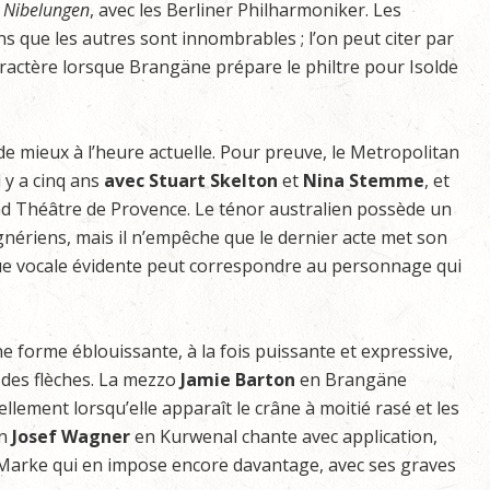
s
Nibelungen
, avec les Berliner Philharmoniker. Les
 que les autres sont innombrables ; l’on peut citer par
ractère lorsque Brangäne prépare le philtre pour Isolde
t de mieux à l’heure actuelle. Pour preuve, le Metropolitan
l y a cinq ans
avec Stuart Skelton
et
Nina Stemme
, et
nd Théâtre de Provence. Le ténor australien possède un
gnériens, mais il n’empêche que le dernier acte met son
gue vocale évidente peut correspondre au personnage qui
e forme éblouissante, à la fois puissante et expressive,
des flèches. La mezzo
Jamie
Barton
en Brangäne
lement lorsqu’elle apparaît le crâne à moitié rasé et les
on
Josef
Wagner
en Kurwenal chante avec application,
Marke qui en impose encore davantage, avec ses graves