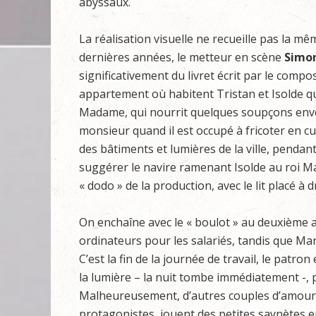
abyssaux.
La réalisation visuelle ne recueille pas la
dernières années, le metteur en scène
Simo
significativement du livret écrit par le comp
appartement où habitent Tristan et Isolde qu
Madame, qui nourrit quelques soupçons enve
monsieur quand il est occupé à fricoter en cu
des bâtiments et lumières de la ville, pendan
suggérer le navire ramenant Isolde au roi M
« dodo » de la production, avec le lit placé à d
On enchaîne avec le « boulot » au deuxième 
ordinateurs pour les salariés, tandis que Ma
C’est la fin de la journée de travail, le patro
la lumière – la nuit tombe immédiatement -,
Malheureusement, d’autres couples d’amoure
protagonistes, jouent des petites saynètes 