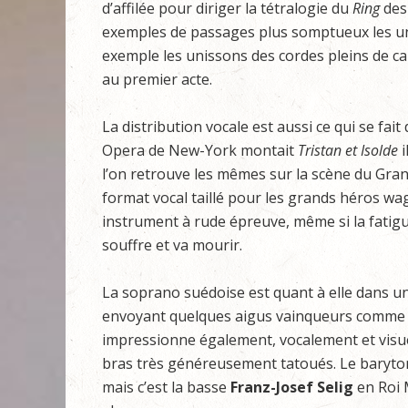
d’affilée pour diriger la tétralogie du
Ring
de
exemples de passages plus somptueux les uns
exemple les unissons des cordes pleins de ca
au premier acte.
La distribution vocale est aussi ce qui se fai
Opera de New-York montait
Tristan et Isolde
i
l’on retrouve les mêmes sur la scène du Gra
format vocal taillé pour les grands héros wa
instrument à rude épreuve, même si la fati
souffre et va mourir.
La soprano suédoise est quant à elle dans un
envoyant quelques aigus vainqueurs comme 
impressionne également, vocalement et visuel
bras très généreusement tatoués. Le baryt
mais c’est la basse
Franz-Josef Selig
en Roi 