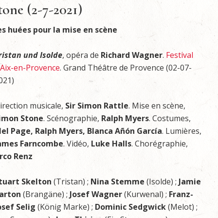
tone (2-7-2021)
es huées pour la mise en scène
ristan und Isolde
, opéra de
Richard Wagner
.
Festival
’Aix-en-Provence
. Grand Théâtre de Provence (02-07-
021)
irection musicale,
Sir Simon Rattle
. Mise en scène,
imon Stone
. Scénographie,
Ralph Myers
. Costumes,
el Page, Ralph Myers, Blanca Añón García
. Lumières,
ames Farncombe
. Vidéo,
Luke Halls
. Chorégraphie,
rco Renz
tuart Skelton
(Tristan) ;
Nina Stemme
(Isolde) ;
Jamie
arton
(Brangäne) ;
Josef Wagner
(Kurwenal) ;
Franz-
osef Selig
(König Marke) ;
Dominic Sedgwick
(Melot) ;