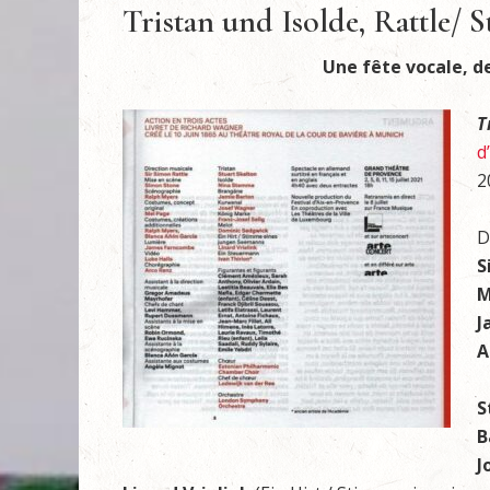
Tristan und Isolde, Rattle/ S
Une fête vocale, d
T
d
2
D
S
M
J
A
S
B
J