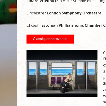
Linard Vrielink
(Ein Hirt / Stimme eines jun
Orchestre :
London Symphony Orchestra
Chœur :
Estonian Philharmonic Chamber C
C
l
c
à
p
S
a
w
s