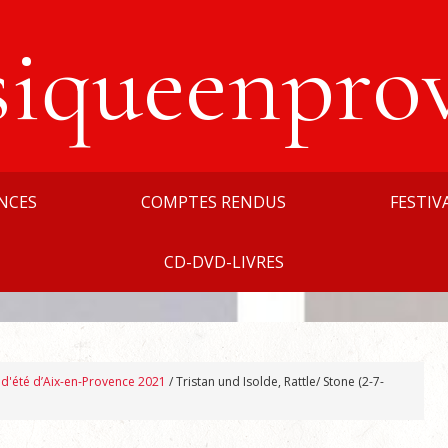
siqueenpro
NCES
COMPTES RENDUS
FESTIV
CD-DVD-LIVRES
l d'été d’Aix-en-Provence 2021
/
Tristan und Isolde, Rattle/ Stone (2-7-