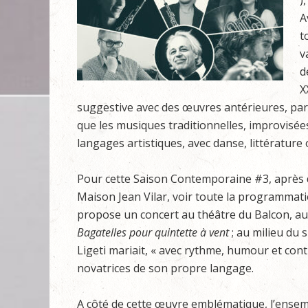
)
A
t
v
d
X
suggestive avec des œuvres antérieures, par
que les musiques traditionnelles, improvisées,
langages artistiques, avec danse, littérature 
Pour cette Saison Contemporaine #3, après d’
Maison Jean Vilar, voir toute la programmat
propose un concert au théâtre du Balcon, au
Bagatelles pour quintette à vent
; au milieu du
Ligeti mariait, « avec rythme, humour et cont
novatrices de son propre langage.
A côté de cette œuvre emblématique, l’ensembl