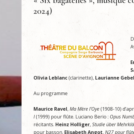
« Six bagatelles », musique 
2024)
D
A
E
S
Olivia Leblanc
(clarinette),
Laurianne Gebe
Au programme
Maurice Ravel
,
Ma Mère l’Oye
(1908-10) d’apr
I
(1999) pour flûte. Luciano Berio :
Opus Numbe
récitants.
Heinz Holliger
,
Studie über Mehrkla
pour basson.
Elisabeth Angot
,
N27 pour flût