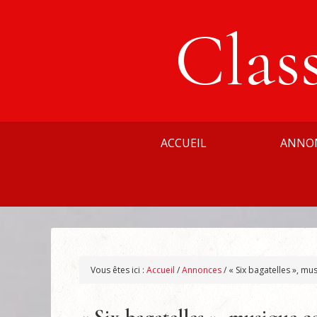
Clas
ACCUEIL
ANNO
Vous êtes ici :
Accueil
/
Annonces
/
« Six bagatelles », m