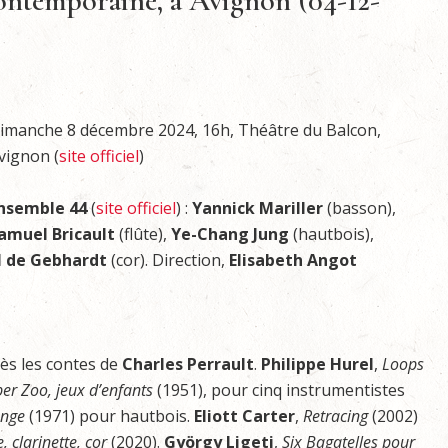
contemporaine, à Avignon (04-12-
imanche 8 décembre 2024, 16h, Théâtre du Balcon,
vignon (
site officiel
)
nsemble 44
(
site officiel
) :
Yannick Mariller
(basson),
amuel Bricault
(flûte),
Ye-Chang Jung
(hautbois),
l de Gebhardt
(cor). Direction,
Elisabeth Angot
ès les contes de
Charles Perrault
.
Philippe
Hurel
,
Loops
r Zoo, jeux d’enfants
(1951), pour cinq instrumentistes
̈nge
(1971) pour hautbois.
Eliott Carter
,
Retracing
(2002)
e, clarinette, cor
(2020).
György Ligeti
,
Six Bagatelles pour