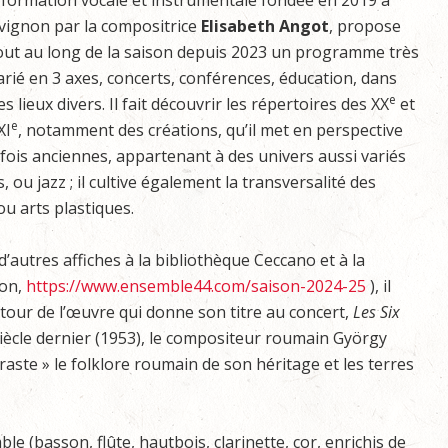
, formation vocale et instrumentale fondée en 2019 à
vignon par la compositrice
Elisabeth Angot
, propose
out au long de la saison depuis 2023 un programme très
arié en 3 axes, concerts, conférences, éducation, dans
e
es lieux divers. Il fait découvrir les répertoires des XX
et
e
XI
, notamment des créations, qu’il met en perspective
fois anciennes, appartenant à des univers aussi variés
 ou jazz ; il cultive également la transversalité des
ou arts plastiques.
autres affiches à la bibliothèque Ceccano et à la
ion,
https://www.ensemble44.com/saison-2024-25
), il
tour de l’œuvre qui donne son titre au concert,
Les Six
 siècle dernier (1953), le compositeur roumain György
raste » le folklore roumain de son héritage et les terres
e (basson, flûte, hautbois, clarinette, cor, enrichis de