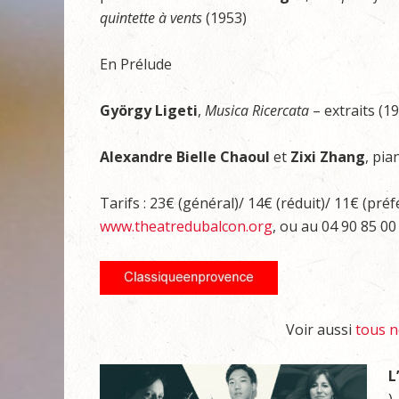
quintette à vents
(1953)
En Prélude
György Ligeti
,
Musica Ricercata
– extraits (1
Alexandre Bielle Chaoul
et
Zixi Zhang
, pi
Tarifs : 23€ (général)/ 14€ (réduit)/ 11€ (pré
www.theatredubalcon.org
, ou au 04 90 85 00
Voir aussi
tous n
L