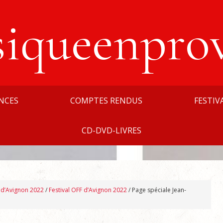
siqueenpro
NCES
COMPTES RENDUS
FESTIV
CD-DVD-LIVRES
l d’Avignon 2022
/
Festival OFF d’Avignon 2022
/
Page spéciale Jean-