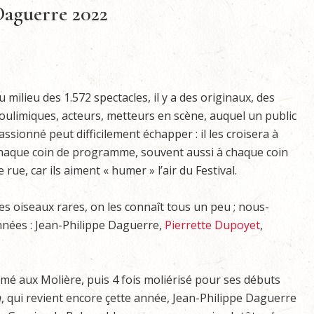
Daguerre 2022
u milieu des 1.572 spectacles, il y a des originaux, des
oulimiques, acteurs, metteurs en scène, auquel un public
assionné peut difficilement échapper : il les croisera à
haque coin de programme, souvent aussi à chaque coin
e rue, car ils aiment « humer » l’air du Festival.
es oiseaux rares, on les connaît tous un peu ; nous-
nées : Jean-Philippe Daguerre,
Pierrette Dupoyet
,
mé aux Molière, puis 4 fois moliérisé pour ses débuts
n
, qui revient encore çette année, Jean-Philippe Daguerre