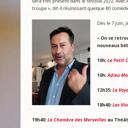
sera très présent dans le festival 2022. Ave
troupe », dit-il réunissant quelque 80 comédi
Dès le 7 juin,
«
On se retro
nouveaux béb
10h:
Le Petit 
10h:
Adieu Mo
12h35:
Le Voy
18h40:
Les Vi
19h40:
La Chambre des Merveilles
au Théât