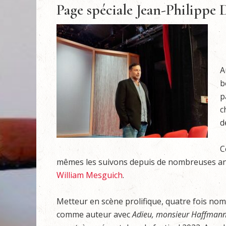
Page spéciale Jean-Philippe 
A
b
p
c
d
C
mêmes les suivons depuis de nombreuses an
William Mesguich
.
Metteur en scène prolifique, quatre fois nom
comme auteur avec
Adieu, monsieur Haffman