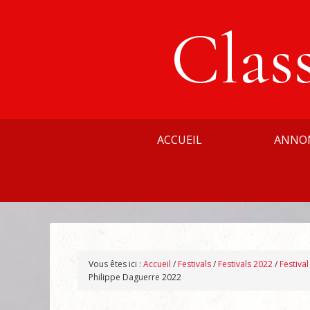
Clas
ACCUEIL
ANNO
Vous êtes ici :
Accueil
/
Festivals
/
Festivals 2022
/
Festiva
Philippe Daguerre 2022