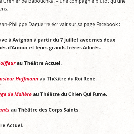
c le Grenier de Babouchka, « une compagnie plutôt qu’une
ens.
 Jean-Philippe Daguerre écrivait sur sa page Facebook :
uve à Avignon à partir du 7 juillet avec mes deux
és d’Amour et leurs grands frères Adorés.
Coiffeur
au Théâtre Actuel.
nsieur Haffmann
au Théâtre du Roi René.
age de Molière
au Théâtre du Chien Qui Fume.
vants
au Théâtre des Corps Saints.
re Actuel.