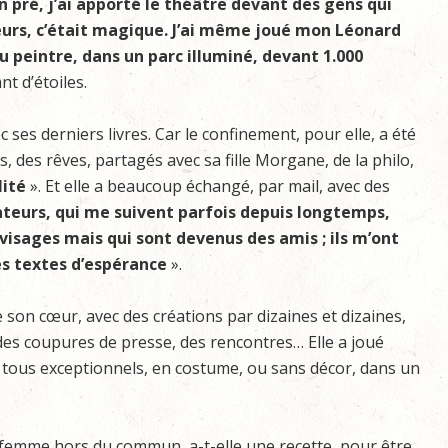
 pré, j’ai apporté le théâtre devant des gens qui
teurs, c’était magique. J’ai même joué mon Léonard
u peintre, dans un parc illuminé, devant 1.000
nt d’étoiles.
 ses derniers livres. Car le confinement, pour elle, a été
es, des rêves, partagés avec sa fille Morgane, de la philo,
lité
». Et elle a beaucoup échangé, par mail, avec des
teurs, qui me suivent parfois depuis longtemps,
 visages mais qui sont devenus des amis ; ils m’ont
es textes d’espérance
».
son cœur, avec des créations par dizaines et dizaines,
 des coupures de presse, des rencontres… Elle a joué
ous exceptionnels, en costume, ou sans décor, dans un
femme hors du commun, a-t-elle une recette, pour être