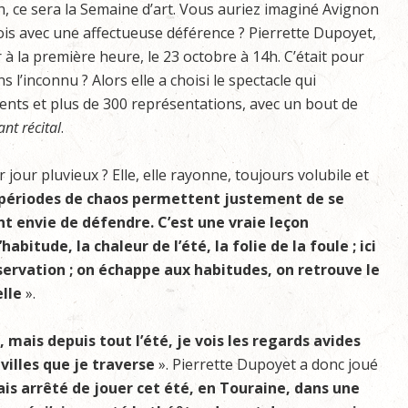
n, ce sera la Semaine d’art. Vous auriez imaginé Avignon
ois avec une affectueuse déférence ? Pierrette Dupoyet,
r à la première heure, le 23 octobre à 14h. C’était pour
s l’inconnu ? Alors elle a choisi le spectacle qui
ents et plus de 300 représentations, avec un bout de
nt récital
.
 jour pluvieux ? Elle, elle rayonne, toujours volubile et
 périodes de chaos permettent justement de se
nt envie de défendre. C’est une vraie leçon
abitude, la chaleur de l’été, la folie de la foule ; ici
éservation ; on échappe aux habitudes, on retrouve le
elle
».
s, mais depuis tout l’été, je vois les regards avides
villes que je traverse
». Pierrette Dupoyet a donc joué
ais arrêté de jouer cet été, en Touraine, dans une