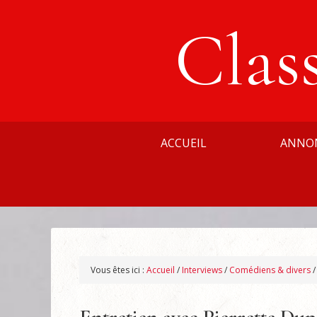
Clas
ACCUEIL
ANNO
Vous êtes ici :
Accueil
/
Interviews
/
Comédiens & divers
/