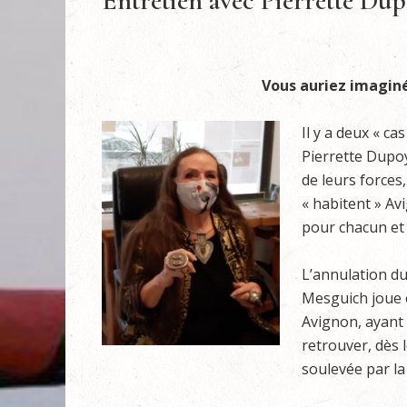
Entretien avec Pierrette Dup
Vous auriez imaginé
Il y a deux « ca
Pierrette Dupo
de leurs forces
« habitent » Av
pour chacun et
L’annulation du
Mesguich joue e
Avignon, ayant
retrouver, dès 
soulevée par l