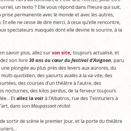
rriel, un texto ? Elle vous répond dans l’heure qui suit,
 en prise permanente avec le monde et avec les autres,
. Et elle ne cesse de dire merci, à ceux qu’elle rencontre,
ux spectateurs masqués dont elle devine le sourire, à la
en savoir plus, allez sur
son site
,
toujours actualisé, et
ez son livre
30 ans au cœur du festival d’Avignon
, paru
 une plongée au plus près des levers aux aurores, du
 multi-quotidien, des yaourts avalés à la va-vite, des
ourtées, des courses d’un théâtre à l’autre, des
es nocturnes, des kilos perdus, de la ferveur toujours
lée… Et
allez la voir
à l’Albatros, rue des Teinturiers à
d’art, dans son
Maupassant récital
.
de sortir de scène le premier jour, et la porte du théâtre
turiers…