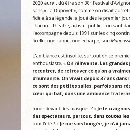
e
2020 aurait dû être son 38
Festival d’Avigno
sans « La Dupoyet », comme on disait autref
fidèle à sa légende, a joué dès le premier jou
chacun – théâtre, artiste, public – un saut dan
l’accompagne depuis 1991 sur les cinq contin
ficelle, une canne, une écharpe, son
Maupassa
L’ambiance est insolite, surtout en ce premier
enthousiaste. «
On réinvente. Les grandes
recentrer, de retrouver ce qu’on a vraime
d’humanité. On vivait depuis 37 ans dans l’h
ce sont des petites salles, parfois sans r
cœur qui bat, dans une ambiance fratern
Jouer devant des masques ? «
Je le craignai
des spectateurs, partout, dans toutes les 
tout l’été ? «
Je me suis bougée, je n’ai jam