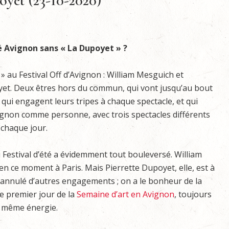
oyet (23-10-2020)
 Avignon sans « La Dupoyet » ?
s » au Festival Off d’Avignon : William Mesguich et
yet. Deux êtres hors du commun, qui vont jusqu’au bout
, qui engagent leurs tripes à chaque spectacle, et qui
ignon comme personne, avec trois spectacles différents
 chaque jour.
 Festival d’été a évidemment tout bouleversé. William
n ce moment à Paris. Mais Pierrette Dupoyet, elle, est à
 annulé d’autres engagements ; on a le bonheur de la
le premier jour de la
Semaine d’art en Avignon
, toujours
a même énergie.