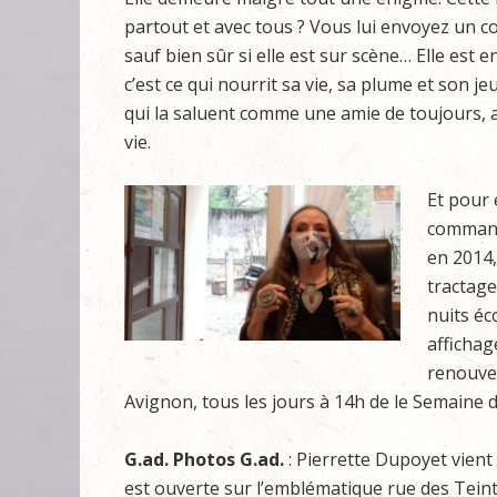
partout et avec tous ? Vous lui envoyez un cou
sauf bien sûr si elle est sur scène… Elle est
c’est ce qui nourrit sa vie, sa plume et son jeu
qui la saluent comme une amie de toujours, a
vie.
Et pour 
command
en 2014,
tractage
nuits éc
affichag
renouve
Avignon, tous les jours à 14h de le Semaine 
G.ad. Photos G.ad.
: Pierrette Dupoyet vient 
est ouverte sur l’emblématique rue des Tein