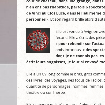
cour de château, dans une grange, dans un
n’en ont pas l’habitude, parfois 6 specta
de Vinci au Clos Lucé, dans le lieu même d
personnes
». Et son regard brille alors d’auta
Elle est venue à Avignon avec
fécond. Elle a écrit, des pièc
«
pour rebondir sur l’actua
amis inconnus, «
des specta
dont je ne connais pas les
écrit leurs angoisses, je leur ai envoyé m
Elle a un CV long comme le bras, gros comme 
des livres, des voyages, des focus de radios,
quantité de personnages, hommes, femmes, t
théâtre ou sur l’herbe.
Elle demeure malgré tout une énigme. Cette 