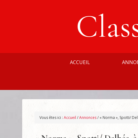
Clas
ACCUEIL
ANNO
Vous êtes ici :
Accueil
/
Annonces
/
« Norma », Spotti/ Del