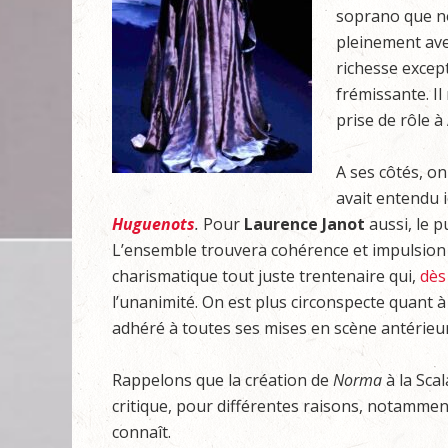
soprano que n
pleinement avec
richesse excep
frémissante. Il
prise de rôle 
A ses côtés, o
avait entendu 
Huguenots
.
Pour
Laurence Janot
aussi, le pu
L’ensemble trouvera cohérence et impulsion
charismatique tout juste trentenaire qui,
dès
l’unanimité. On est plus circonspecte quant 
adhéré à toutes ses mises en scène antérieur
Rappelons que la création de
Norma
à la Sca
critique, pour différentes raisons, notamment
connaît.