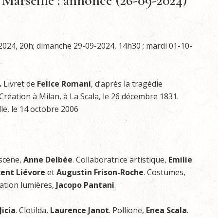
 Marseille : annonce (26-09-2024)
-2024, 20h; dimanche 29-09-2024, 14h30 ; mardi 01-10-
.
Livret de
Felice Romani
, d’après la tragédie
 Création à Milan, à La Scala, le 26 décembre 1831.
le, le 14 octobre 2006
 scène,
Anne Delbée
. Collaboratrice artistique,
Emilie
cent Liévore
et
Augustin Frison-Roche
. Costumes,
sation lumières,
Jacopo Pantani
.
icia
. Clotilda,
Laurence Janot
. Pollione,
Enea Scala
.