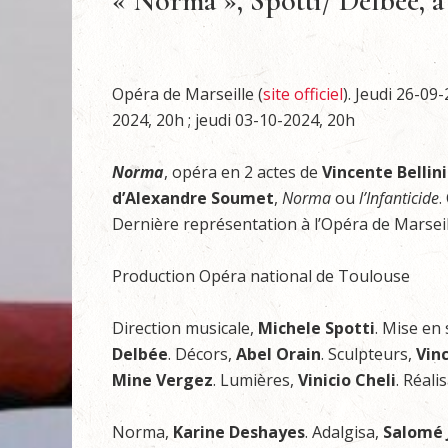
« Norma », Spotti/ Delbée, à
Opéra de Marseille (
site officiel
). Jeudi 26-09
2024, 20h ; jeudi 03-10-2024, 20h
Norma
, opéra en 2 actes de
Vincente Bellini
d’Alexandre
Soumet
,
Norma
ou
l’Infanticide
.
Dernière représentation à l’Opéra de Marseil
Production Opéra national de Toulouse
Direction musicale,
Michele Spotti
. Mise en
Delbée
. Décors,
Abel Orain
. Sculpteurs,
Vin
Mine Vergez
. Lumières,
Vinicio Cheli
. Réali
Norma,
Karine Deshayes
. Adalgisa,
Salomé J