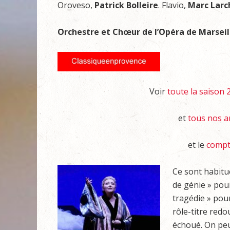
Oroveso,
Patrick Bolleire
. Flavio,
Marc Larc
Orchestre et Chœur de l’Opéra de Marseil
Voir
toute la saison 
et
tous nos a
et le
compt
Ce sont habitu
de génie » pour
tragédie » pou
rôle-titre red
échoué. On pe