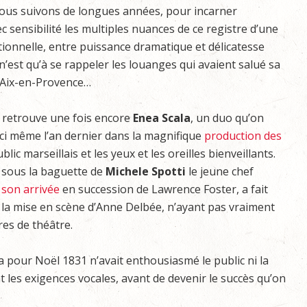
ous suivons de longues années, pour incarner
 sensibilité les multiples nuances de ce registre d’une
tionnelle, entre puissance dramatique et délicatesse
 n’est qu’à se rappeler les louanges qui avaient salué sa
à Aix-en-Provence…
n retrouve une fois encore
Enea Scala
, un duo qu’on
ici même l’an dernier dans la magnifique
production des
blic marseillais et les yeux et les oreilles bienveillants.
 sous la baguette de
Michele Spotti
le jeune chef
 son arrivée
en succession de Lawrence Foster, a fait
à la mise en scène d’Anne Delbée, n’ayant pas vraiment
es de théâtre.
la pour Noël 1831 n’avait enthousiasmé le public ni la
 les exigences vocales, avant de devenir le succès qu’on