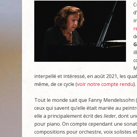
C
d
i
r
d
G
i
c
M
interpellé et intéressé, en août 2021, les qua
même, de ce cycle (
voir notre compte rendu
)
Tout le monde sait que Fanny Mendelssohn (
ceux qui savent qu’elle était mariée au peint
elle a principalement écrit des
lieder
, dont un
pour piano. On compte cependant une sonate 
compositions pour orchestre, voix solistes et