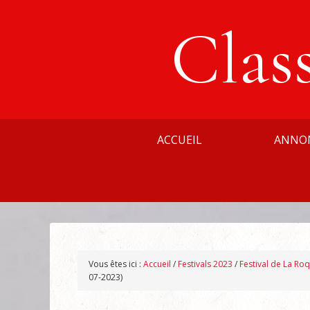
Clas
ACCUEIL
ANNO
Vous êtes ici :
Accueil
/
Festivals 2023
/
Festival de La Ro
07-2023)