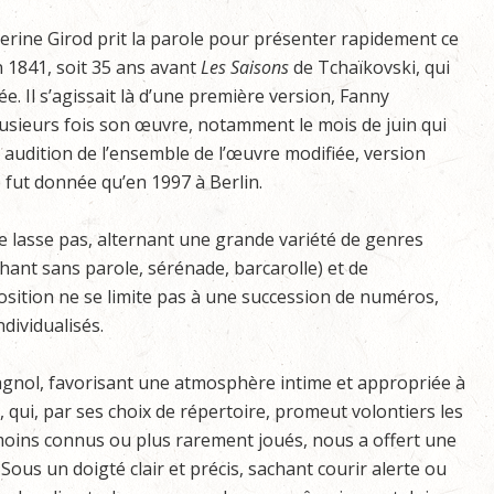
erine Girod prit la parole pour présenter rapidement ce
n 1841, soit 35 ans avant
Les Saisons
de Tchaïkovski, qui
née. Il s’agissait là d’une première version, Fanny
lusieurs fois son œuvre, notamment le mois de juin qui
 audition de l’ensemble de l’œuvre modifiée, version
 fut donnée qu’en 1997 à Berlin.
e lasse pas, alternant une grande variété de genres
chant sans parole, sérénade, barcarolle) et de
osition ne se limite pas à une succession de numéros,
dividualisés.
agnol, favorisant une atmosphère intime et appropriée à
, qui, par ses choix de répertoire, promeut volontiers les
moins connus ou plus rarement joués, nous a offert une
ous un doigté clair et précis, sachant courir alerte ou