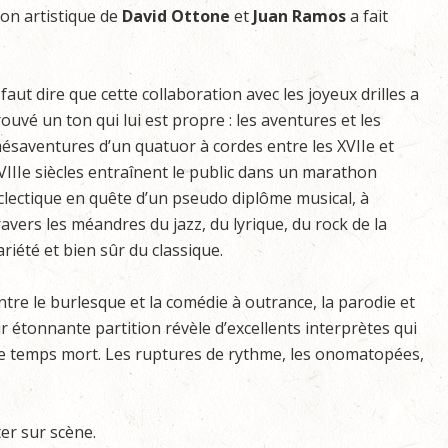
tion artistique de
David Ottone
et
Juan Ramos
a fait
l faut dire que cette collaboration avec les joyeux drilles a
rouvé un ton qui lui est propre : les aventures et les
ésaventures d’un quatuor à cordes entre les XVIIe et
VIIIe siècles entraînent le public dans un marathon
clectique en quête d’un pseudo diplôme musical, à
ravers les méandres du jazz, du lyrique, du rock de la
ariété et bien sûr du classique.
ntre le burlesque et la comédie à outrance, la parodie et
ur étonnante partition révèle d’excellents interprètes qui
e temps mort. Les ruptures de rythme, les onomatopées,
ter sur scène.