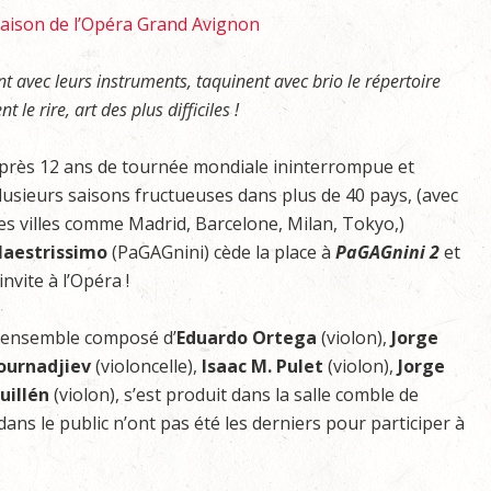
saison de l’Opéra Grand Avignon
ent avec leurs instruments, taquinent avec brio le répertoire
t le rire, art des plus difficiles !
près 12 ans de tournée mondiale ininterrompue et
lusieurs saisons fructueuses dans plus de 40 pays, (avec
es villes comme Madrid, Barcelone, Milan, Tokyo,)
aestrissimo
(PaGAGnini) cède la place à
PaGAGnini 2
et
’invite à l’Opéra !
’ensemble composé d’
Eduardo Ortega
(violon),
Jorge
ournadjiev
(violoncelle),
Isaac M. Pulet
(violon),
Jorge
uillén
(violon), s’est produit dans la salle comble de
ns le public n’ont pas été les derniers pour participer à