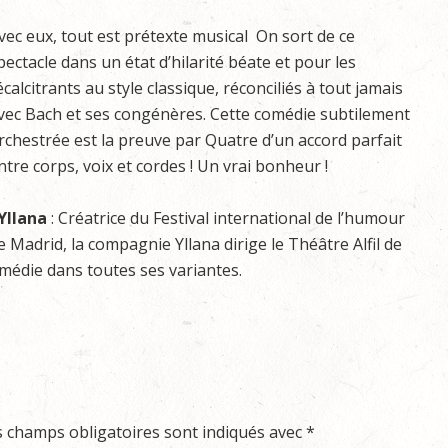
vec eux, tout est prétexte musical On sort de ce
pectacle dans un état d’hilarité béate et pour les
écalcitrants au style classique, réconciliés à tout jamais
vec Bach et ses congénères. Cette comédie subtilement
rchestrée est la preuve par Quatre d’un accord parfait
ntre corps, voix et cordes ! Un vrai bonheur !
Yllana
: Créatrice du Festival international de l’humour
e Madrid, la compagnie Yllana dirige le Théâtre Alfil de
omédie dans toutes ses variantes.
s champs obligatoires sont indiqués avec
*