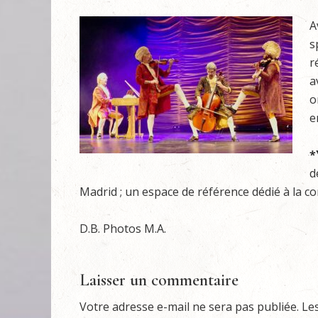
A
s
r
a
o
e
*
d
Madrid ; un espace de référence dédié à la c
D.B. Photos M.A.
Laisser un commentaire
Votre adresse e-mail ne sera pas publiée.
Le