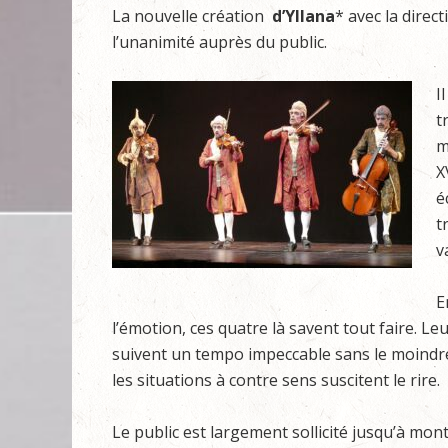
La nouvelle création
d’Yllana
* avec la direc
l’unanimité auprès du public.
I
t
m
X
é
t
v
E
l’émotion, ces quatre là savent tout faire. Le
suivent un tempo impeccable sans le moindr
les situations à contre sens suscitent le rire.
Le public est largement sollicité jusqu’à mon