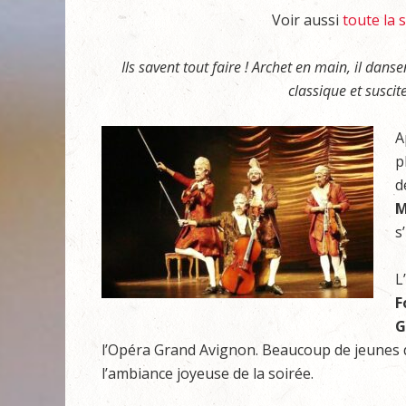
Voir aussi
toute la 
Ils savent tout faire ! Archet en main, il dans
classique et susciten
A
p
d
M
s
L
F
G
l’Opéra Grand Avignon. Beaucoup de jeunes da
l’ambiance joyeuse de la soirée.