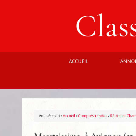
Clas
ACCUEIL
ANNO
Vous êtes ici :
Accueil
/
Comptes-rendus
/
Récital et Cha