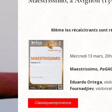
Maestrissimo, à Avignon (13
Même les récalcitrants sont r
Mercredi 13 mars, 20
Maestrissimo,
PaGAG
Eduardo Ortega
, vio
Fournadjiev
, violonce