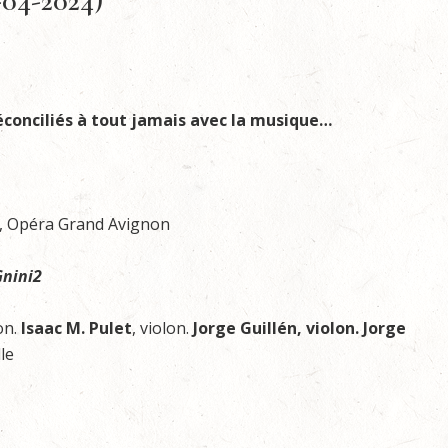
-04-2024)
éconciliés à tout jamais avec la musique…
h, Opéra Grand Avignon
nini2
lon.
Isaac M. Pulet
, violon.
Jorge Guillén, violon. Jorge
lle