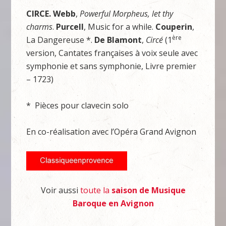
CIRCE.
Webb
,
Powerful Morpheus, let thy
charms
.
Purcell
, Music for a while.
Couperin
,
ère
La Dangereuse *.
De Blamont
,
Circé
(1
version, Cantates françaises à voix seule avec
symphonie et sans symphonie, Livre premier
– 1723)
* Pièces pour clavecin solo
En co-réalisation avec l’Opéra Grand Avignon
Voir aussi
toute la
saison de Musique
Baroque en Avignon