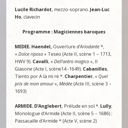
Lucile Richardot
, mezzo-soprano.
Jean-Luc
Ho
, clavecin
Programme : Magiciennes baroques
MEDEE.
Haendel,
Ouverture
d’Ariodante
*,
«
Dolce riposo
» Teseo (Acte II, scène 1 – 1713,
HWV 9).
Cavalli
, «
Dell’antro magico
», Il
Giasone (Acte I, scène14 -1649).
Cabanilles
,
Tiento por A la mi ré *.
Charpentier
, «
Quel
prix de mon amour
»,
Médée
(Acte III, scène 3 –
1693)
ARMIDE.
D’Anglebert
, Prélude en sol *.
Lully
,
Monologue d’Armide (Acte II, scène 5 – 1686) ;
Passacaille d’Armide * (Acte V, scène 2)