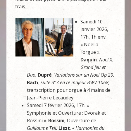
frais
Samedi 10
janvier 2026,
17h, 1h env.
« Noël à
l’orgue ».
Daquin
, Noël X,
Grand Jeu et
Duo.
Dupré
, Variations sur un Noël Op.20.
Bach
, Suite n°3 en ré majeur BWV 1068,
transcription pour orgue à 4 mains de
Jean-Pierre Lecaudey
Samedi 7 février 2026, 17h. «
Symphonie et Ouverture : Dvorak et
Rossini ».
Rossini
,
Ouverture de
Guillaume Tell.
Liszt
, « Harmonies du