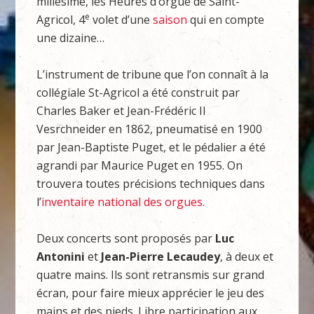
millésime, les Heures d’orgue de Saint-
e
Agricol, 4
volet d’une
saison
qui en compte
une dizaine…
L’instrument de tribune que l’on connaît à la
collégiale St-Agricol a été construit par
Charles Baker et Jean-Frédéric II
Vesrchneider en 1862, pneumatisé en 1900
par Jean-Baptiste Puget, et le pédalier a été
agrandi par Maurice Puget en 1955. On
trouvera toutes précisions techniques dans
l’
inventaire national des orgues.
Deux concerts sont proposés par
Luc
Antonini
et
Jean-Pierre Lecaudey
, à deux et
quatre mains. Ils sont retransmis sur grand
écran, pour faire mieux apprécier le jeu des
mains et des pieds. Libre participation aux