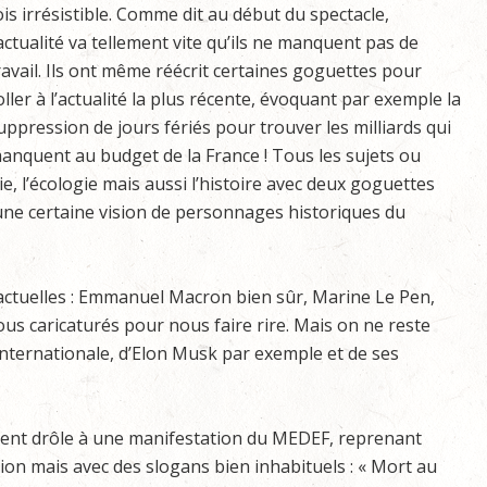
ois irrésistible. Comme dit au début du spectacle,
’actualité va tellement vite qu’ils ne manquent pas de
ravail. Ils ont même réécrit certaines goguettes pour
oller à l’actualité la plus récente, évoquant par exemple la
uppression de jours fériés pour trouver les milliards qui
anquent au budget de la France ! Tous les sujets ou
e, l’écologie mais aussi l’histoire avec deux goguettes
ne certaine vision de personnages historiques du
s actuelles : Emmanuel Macron bien sûr, Marine Le Pen,
ous caricaturés pour nous faire rire. Mais on ne reste
 internationale, d’Elon Musk par exemple et de ses
ent drôle à une manifestation du MEDEF, reprenant
ion mais avec des slogans bien inhabituels : « Mort au