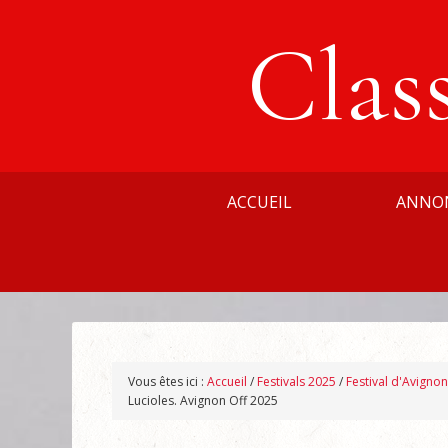
Clas
ACCUEIL
ANNO
Vous êtes ici :
Accueil
/
Festivals 2025
/
Festival d'Avigno
Lucioles. Avignon Off 2025