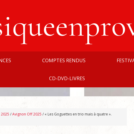
siqueenpro
NCES
COMPTES RENDUS
FESTIV
CD-DVD-LIVRES
n 2025
/
Avignon Off 2025
/
« Les Goguettes en trio mais à quatre ».