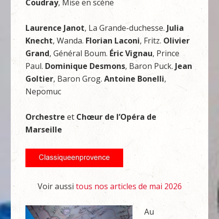
Coudray
, Mise en scène
Laurence Janot
, La Grande-duchesse.
Julia
Knecht
, Wanda.
Florian Laconi
, Fritz.
Olivier
Grand
, Général Boum.
Éric Vignau
, Prince
Paul.
Dominique Desmons
, Baron Puck.
Jean
Goltier
, Baron Grog.
Antoine Bonelli
,
Nepomuc
Orchestre
et
Chœur de l’Opéra de
Marseille
Voir aussi
tous nos articles de mai 2026
Au