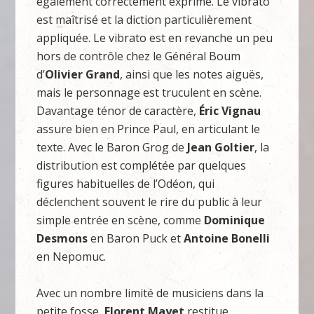
également correctement exprimé. Le vibrato
est maîtrisé et la diction particulièrement
appliquée. Le vibrato est en revanche un peu
hors de contrôle chez le Général Boum
d’
Olivier Grand
, ainsi que les notes aiguës,
mais le personnage est truculent en scène.
Davantage ténor de caractère,
Éric Vignau
assure bien en Prince Paul, en articulant le
texte. Avec le Baron Grog de
Jean Goltier
, la
distribution est complétée par quelques
figures habituelles de l’Odéon, qui
déclenchent souvent le rire du public à leur
simple entrée en scène, comme
Dominique
Desmons
en Baron Puck et
Antoine Bonelli
en Nepomuc.
Avec un nombre limité de musiciens dans la
petite fosse,
Florent Mayet
restitue