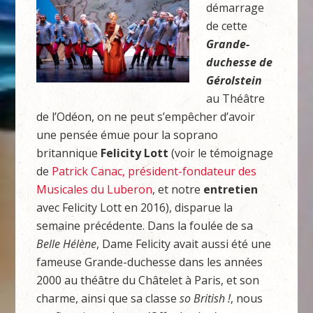
démarrage
de cette
Grande-
duchesse de
Gérolstein
au Théâtre
de l’Odéon, on ne peut s’empêcher d’avoir
une pensée émue pour la soprano
britannique
Felicity Lott
(voir le témoignage
de
Patrick Canac, président-fondateur des
Musicales du Luberon
, et notre
entretien
avec Felicity Lott en 2016), disparue la
semaine précédente. Dans la foulée de sa
Belle
Hélène
, Dame Felicity avait aussi été une
fameuse Grande-duchesse dans les années
2000 au théâtre du Châtelet à Paris, et son
charme, ainsi que sa classe
so
British !
, nous