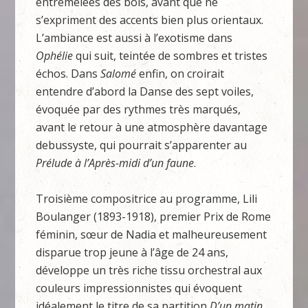
entremêlées des bois, avant que ne
s’expriment des accents bien plus orientaux.
L’ambiance est aussi à l’exotisme dans
Ophélie
qui suit, teintée de sombres et tristes
échos. Dans
Salomé
enfin, on croirait
entendre d’abord la Danse des sept voiles,
évoquée par des rythmes très marqués,
avant le retour à une atmosphère davantage
debussyste, qui pourrait s’apparenter au
Prélude à l’Après-midi d’un faune
.
Troisième compositrice au programme, Lili
Boulanger (1893-1918), premier Prix de Rome
féminin, sœur de Nadia et malheureusement
disparue trop jeune à l’âge de 24 ans,
développe un très riche tissu orchestral aux
couleurs impressionnistes qui évoquent
idéalement le titre de sa partition
D’un matin