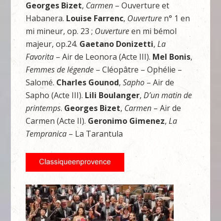
Georges Bizet
,
Carmen
– Ouverture et
Habanera.
Louise Farrenc
,
Ouverture
n° 1 en
mi mineur, op. 23 ;
Ouverture
en mi bémol
majeur, op.24.
Gaetano Donizetti
,
La
Favorita
– Air de Leonora (Acte III).
Mel Bonis
,
Femmes de légende
– Cléopâtre – Ophélie –
Salomé.
Charles Gounod
,
Sapho
– Air de
Sapho (Acte III).
Lili Boulanger
,
D’un matin de
printemps
.
Georges Bizet
,
Carmen
– Air de
Carmen (Acte II).
Geronimo
Gimenez
,
La
Tempranica
– La Tarantula