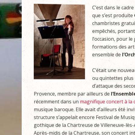
C’est dans le cadre 
que s’est produite
chambristes gratuit
empêchés, portant 
l’occasion, pour l
formations des art
ensemble de
l’Orc
C’était une nouvea
ou quintettes plus 
d’attaque des seco
Provence, membre par ailleurs de
l’Ensemble
récemment dans un
magnifique concert à la 
musique baroque. Elle avait d’ailleurs été i
structure s’appelait encore Festival de Musi
gothique de la Chartreuse de Villeneuve-lès-A
Après-midis de la Chartreuse, son concert in