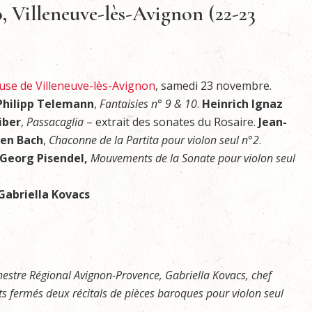
o, Villeneuve-lès-Avignon (22-23
use de Villeneuve-lès-Avignon
, samedi 23 novembre.
Philipp Telemann
,
Fantaisies n° 9 & 10
.
Heinrich Ignaz
iber
,
Passacaglia
– extrait des sonates du Rosaire.
Jean-
ien Bach
,
Chaconne de la Partita pour violon seul n°2
.
Georg Pisendel,
Mouvements de la Sonate pour violon seul
Gabriella Kovacs
hestre Régional Avignon-Provence, Gabriella Kovacs, chef
ts fermés deux récitals de pièces baroques pour violon seul