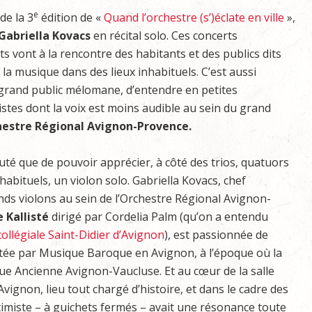
e
de la 3
édition de «
Quand l’orchestre (s’)éclate en ville
»,
Gabriella Kovacs
en récital solo. Ces concerts
s vont à la rencontre des habitants et des publics dits
la musique dans des lieux inhabituels. C’est aussi
e grand public mélomane, d’entendre en petites
istes dont la voix est moins audible au sein du grand
hestre Régional Avignon-Provence.
uté que de pouvoir apprécier, à côté des trios, quatuors
habituels, un violon solo. Gabriella Kovacs, chef
nds violons au sein de l’Orchestre Régional Avignon-
 Kallisté
dirigé par Cordelia Palm (qu’on a entendu
collégiale Saint-Didier d’Avignon
), est passionnée de
nvitée par Musique Baroque en Avignon, à l’époque où la
que Ancienne Avignon-Vaucluse. Et au cœur de la salle
vignon, lieu tout chargé d’histoire, et dans le cadre des
timiste – à guichets fermés – avait une résonance toute