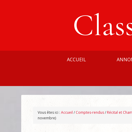
Clas
ACCUEIL
ANNO
Vous êtes ici :
Accueil
/
Comptes-rendus
/
Récital et Cha
novembre)