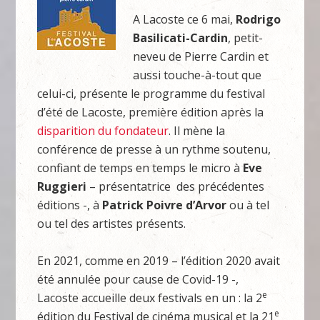
A Lacoste ce 6 mai,
Rodrigo
Basilicati-Cardin
, petit-
neveu de Pierre Cardin et
aussi touche-à-tout que
celui-ci, présente le programme du festival
d’été de Lacoste, première édition après la
disparition du fondateur
. Il mène la
conférence de presse à un rythme soutenu,
confiant de temps en temps le micro à
Eve
Ruggieri
– présentatrice des précédentes
éditions -, à
Patrick Poivre d’Arvor
ou à tel
ou tel des artistes présents.
En 2021, comme en 2019 – l’édition 2020 avait
été annulée pour cause de Covid-19 -,
e
Lacoste accueille deux festivals en un : la 2
e
édition du Festival de cinéma musical et la 21