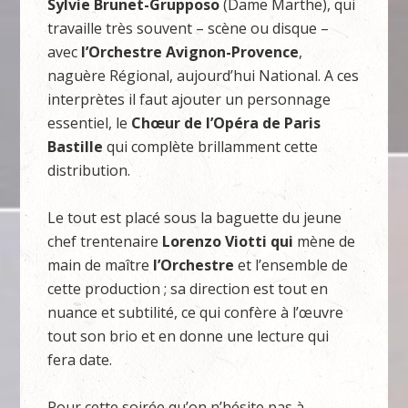
Sylvie Brunet-Grupposo
(Dame Marthe), qui
travaille très souvent – scène ou disque –
avec
l’Orchestre Avignon-Provence
,
naguère Régional, aujourd’hui National. A ces
interprètes il faut ajouter un personnage
essentiel, le
Chœur de l’Opéra de Paris
Bastille
qui complète brillamment cette
distribution.
Le tout est placé sous la baguette du jeune
chef trentenaire
Lorenzo Viotti qui
mène de
main de maître
l’Orchestre
et l’ensemble de
cette production ; sa direction est tout en
nuance et subtilité, ce qui confère à l’œuvre
tout son brio et en donne une lecture qui
fera date.
Pour cette soirée qu’on n’hésite pas à