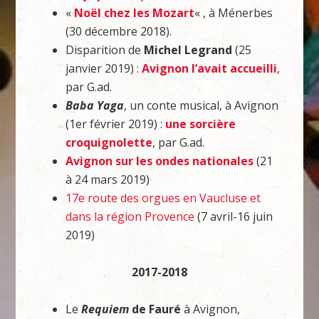
«
Noël chez les Mozart
« , à Ménerbes
(30 décembre 2018).
Disparition de
Michel Legrand
(25
janvier 2019) :
Avignon l’avait accueilli
,
par G.ad.
Baba Yaga
, un conte musical, à Avignon
(1er février 2019) :
une sorcière
croquignolette
, par G.ad.
Avignon sur les ondes nationales
(21
à 24 mars 2019)
17e route des orgues en Vaucluse et
dans la région Provence
(7 avril-16 juin
2019)
2017-2018
Le
Requiem
de Fauré
à Avignon,