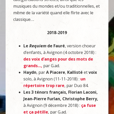
musiques du mondes et/ou traditionnelles, et
même de la variété quand elle flirte avec le
classique….
2018-2019
Le
Requiem
de Fauré
, version choeur
d’enfants, à Avignon (4 octobre 2018) :
des voix d’anges pour des mots de
grands…,
par G.ad.
Haydn
, par
A Piacere
,
Kallisté
et
voix
solo, à Avignon (11-11-2018) :
un
répertoire trop rare
, par Duo 84.
Les 3 ténors français, Florian Laconi,
Jean-Pierre Furlan, Christophe Berry,
à Avignon (9 décembre 2018) :
ça fuse
et ça pétille
, par G.ad.