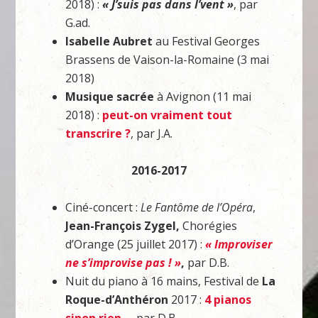
2018) :
« J’suis pas dans l’vent »
, par
G.ad.
Isabelle Aubret
au Festival Georges
Brassens de Vaison-la-Romaine (3 mai
2018)
Musique sacrée
à Avignon (11 mai
2018) :
peut-on vraiment tout
transcrire ?
, par J.A.
2016-2017
Ciné-concert :
Le Fantôme de l’Opéra
,
Jean-François Zygel,
Chorégies
d’Orange (25 juillet 2017) :
« Improviser
ne s’improvise pas ! »
,
par D.B.
Nuit du piano à 16 mains, Festival de
La
Roque-d’Anthéron
2017 :
4 pianos