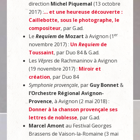
direction
Michel Piquemal
(13 octobre
2017) :
… et une heureuse découverte :
Caillebotte, sous le photographe, le
compositeur
, par G.ad.
er
Le
Requiem
de Mozart
à Avignon (1
novembre 2017) :
Un
Requiem
de
Toussaint
, par Duo 84 & G.ad.
Les
Vêpres
de Rachmaninov à Avignon
(19 novembre 2017) :
Miroir et
création
, par Duo 84
Symphonie provençale
, par
Guy Bonnet
&
l’Orchestre Régional Avignon-
Provence
, à Avignon (2 mai 2018) :
Donner à la chanson provençale ses
lettres de noblesse
, par G.ad.
Marcel Amont
au Festival Georges
Brassens de Vaison-la-Romaine (3 mai