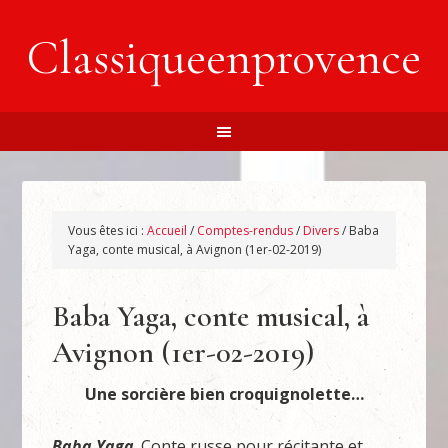
Classiqueenprovence
Vous êtes ici :
Accueil
/
Comptes-rendus
/
Divers
/
Baba
Yaga, conte musical, à Avignon (1er-02-2019)
Baba Yaga, conte musical, à
Avignon (1er-02-2019)
Une sorcière bien croquignolette…
Baba Yaga
. Conte russe pour récitante et