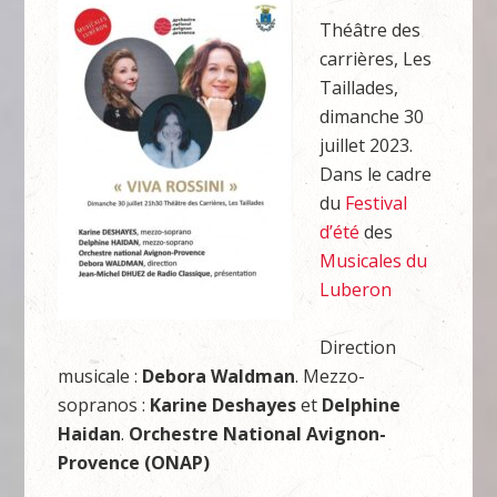
Théâtre des
carrières, Les
Taillades,
dimanche 30
juillet 2023.
Dans le cadre
du
Festival
d’été
des
Musicales du
Luberon
Direction
musicale :
Debora Waldman
. Mezzo-
sopranos :
Karine Deshayes
et
Delphine
Haidan
.
Orchestre National Avignon-
Provence (ONAP)