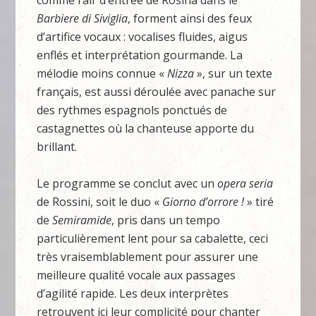
comme l’air d’entrée de Rosina dans le
Barbiere di Siviglia
, forment ainsi des feux
d’artifice vocaux : vocalises fluides, aigus
enflés et interprétation gourmande. La
mélodie moins connue «
Nizza
», sur un texte
français, est aussi déroulée avec panache sur
des rythmes espagnols ponctués de
castagnettes où la chanteuse apporte du
brillant.
Le programme se conclut avec un
opera
seria
de Rossini, soit le duo «
Giorno d’orrore !
» tiré
de
Semiramide
, pris dans un tempo
particulièrement lent pour sa cabalette, ceci
très vraisemblablement pour assurer une
meilleure qualité vocale aux passages
d’agilité rapide. Les deux interprètes
retrouvent ici leur complicité pour chanter