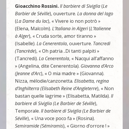
Gioacchino Rossini.
Il barbiere di Siviglia
(
Le
Barbier de Séville
), ouverture.
La donna del lago
(
La Dame du
lac
), « Vivere io non potrò »
(Elena, Malcolm).
L’Italiana in Algeri
(
L’Italienne
à Alger
), « Cruda sorte, amor tiranno »
(Isabelle).
La Cenerentola
, ouverture.
Tancredi
(Tancrède
), « Oh patria ..Di tanti palpiti »
(Tancredi).
La Cenerentola
, « Nacqui all’affanno
» (Angelina, dite Cenerentola).
Giovanna d’Arco
(Jeanne d’Arc
), « O mia madre » (Giovanna).
Nizza, mélodie/canzonetta.
Elisabetta, regina
d’Inghilterra (Elisabeth Reine d’Angleterre
), « Non
bastan quelle lagrime » (Elisabetta, Matilda).
Il
barbiere di Siviglia (Le Barbier de Séville
),
Temporale.
Il barbiere di Siviglia (Le Barbier de
Séville
), « Una voce poco fa » (Rosina).
Semiramide (Sémiramis
), « Giorno d’orrore ! »