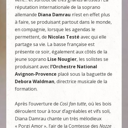
réputation internationale de la soprano
allemande
Diana Damrau
n’est en effet plus
à faire, se produisant partout dans le monde,
en compagnie, lorsque les agendas le
permettent, de
Nicolas Testé
avec qui elle
partage sa vie. La basse française est
présente ce soir, également aux côtés de la
jeune soprano
Lise Nougier
, les solistes se
produisant avec
l’Orchestre National
Avignon-Provence
placé sous la baguette de
Debora Waldman
, directrice musicale de la
formation.
Après l’ouverture de
Così fan tutte
, où les bois
déroulent tour à tour d’agréables et vifs soli,
Diana Damrau chante un très mélodieux
« Porgi Amor », l’air de la Comtesse des
Nozze