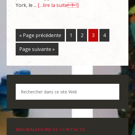
York, le ...
[…lire la suite]
« Page précédente
1
2
3
4
Page suivante »
INFORMATIONS ET CONTACTS