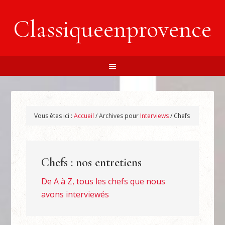
Classiqueenprovence
Vous êtes ici :
Accueil
/
Archives pour
Interviews
/
Chefs
Chefs : nos entretiens
De A à Z, tous les chefs que nous
avons interviewés