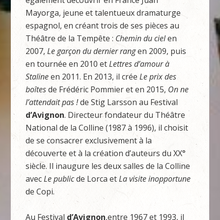
également découvrir en France Juan
Mayorga, jeune et talentueux dramaturge
espagnol, en créant trois de ses pièces au
Théâtre de la Tempête :
Chemi
n du ciel
en
2007,
L
e garçon du dernier rang
en 2009, puis
en tournée en 2010 et
Lettre
s d’amour
à
Staline
en 2011. En 2013, il crée
Le pri
x des
boîtes
de Frédéric Pommier et en 2015,
O
n ne
l’attendait pas !
de Stig Larsson au Festival
d’Avignon
. Directeur fondateur du Théâtre
National de la Colline (1987 à 1996), il choisit
de se consacrer exclusivement à la
découverte et à la création d’auteurs du XX°
siècle. Il inaugure les deux salles de la Colline
avec
Le public
de Lorca et
L
a visite inopportune
de Copi.
Au Festival
d’Avignon
,entre 1967 et 1993, il