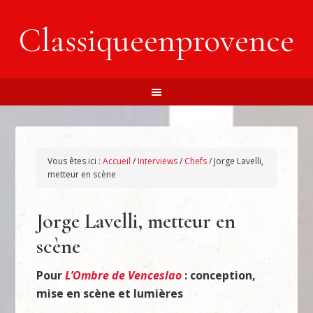
Classiqueenprovence
Vous êtes ici :
Accueil
/
Interviews
/
Chefs
/
Jorge Lavelli,
metteur en scène
Jorge Lavelli, metteur en
scène
Pour
L’Ombre de Venceslao
: conception,
mise en scène et lumières