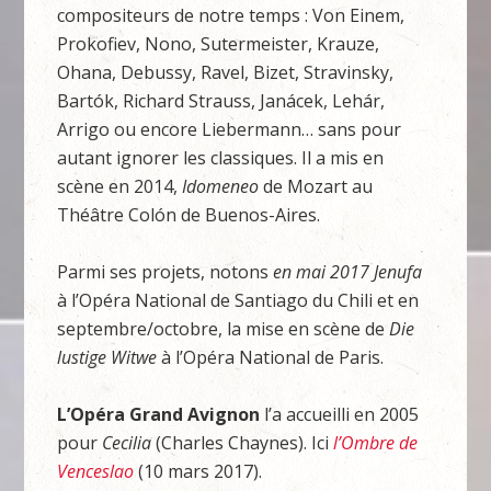
compositeurs de notre temps : Von Einem,
Prokofiev, Nono, Sutermeister, Krauze,
Ohana, Debussy, Ravel, Bizet, Stravinsky,
Bartók, Richard Strauss, Janácek, Lehár,
Arrigo ou encore Liebermann… sans pour
autant ignorer les classiques. Il a mis en
scène en 2014,
Idomeneo
de Mozart au
Théâtre Colón de Buenos-Aires.
Parmi ses projets, notons
en mai 2017
Jenufa
à l’Opéra National de Santiago du Chili et en
septembre/octobre, la mise en scène de
Die
lustige Witwe
à l’Opéra National de Paris.
L’Opéra Grand Avignon
l’a accueilli en 2005
pour
Cecilia
(Charles Chaynes). Ici
l’Ombre de
Venceslao
(10 mars 2017).