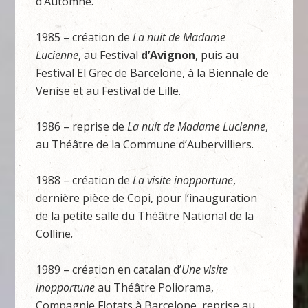
d’Automne.
1985 – création de
L
a nuit de Madame
Lucienne
, au Festival
d’Avignon
, puis au
Festival El Grec de Barcelone, à la Biennale de
Venise et au Festival de Lille.
1986 – reprise de
L
a nuit de Madame Lucienne
,
au Théâtre de la Commune d’Aubervilliers.
1988 – création de
L
a visite inopportune
,
dernière pièce de Copi, pour l’inauguration
de la petite salle du Théâtre National de la
Colline.
1989 – création en catalan d’
Un
e visite
inopportune
au Théâtre Poliorama,
Compagnie Flotats à Barcelone, reprise au