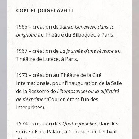
COP
I ET JORGE LAVELLI
1966 – création de
S
ainte-
G
enevièv
e dans sa
baignoire
au Théâtre du Bilboquet, à Paris.
1967 – création de
L
a journée d’une rêveuse
au
Théâtre de Lutèce, à Paris.
1973 – création au Théâtre de la Cité
Internationale, pour l’inauguration de la Salle
de la Resserre de
L
’homosexue
l ou la difficulté
de s’exprimer (
Copi en étant l’un des
interprètes).
1974 – création des
Quatr
e jumelles
, dans les
sous-sols du Palace, à l’occasion du Festival