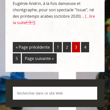
Eugénie Andrin, à la fois danseuse et
chorégraphe, pour son spectacle "Issue", né
des printemps arabes (octobre 2020) ...
[…lire
la suite]
« Page précédente
1
2
3
4
5
Page suivante »