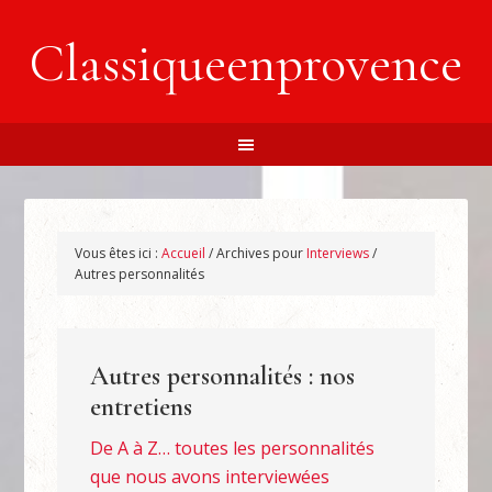
Classiqueenprovence
Vous êtes ici :
Accueil
/
Archives pour
Interviews
/
Autres personnalités
Autres personnalités : nos
entretiens
De A à Z… toutes les personnalités
que nous avons interviewées