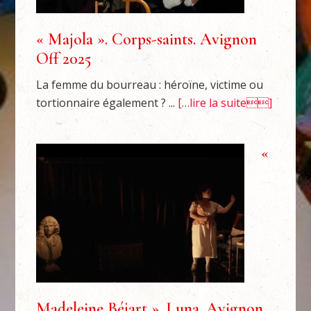
« Majola ». Corps-saints. Avignon
Off 2025
La femme du bourreau : héroïne, victime ou
tortionnaire également ? ...
[…lire la suite]
«
Madeleine Béjart ». Luna. Avignon