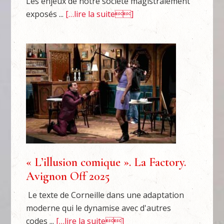
Les enjeux de notre société magistralement
exposés ...
[…lire la suite]
« L’illusion comique ». La Factory.
Avignon Off 2025
Le texte de Corneille dans une adaptation
moderne qui le dynamise avec d'autres
codes ...
[…lire la suite]