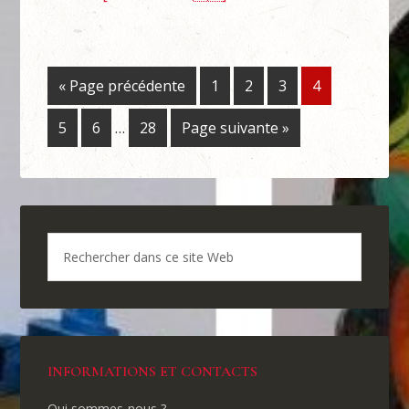
« Page précédente
1
2
3
4
5
6
…
28
Page suivante »
INFORMATIONS ET CONTACTS
Qui sommes-nous ?