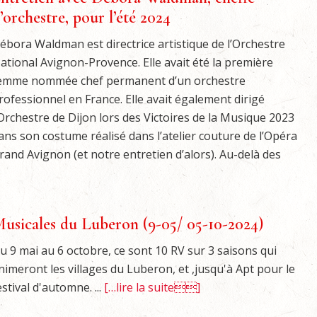
’orchestre, pour l’été 2024
ébora Waldman est directrice artistique de l’Orchestre
ational Avignon-Provence. Elle avait été la première
emme nommée chef permanent d’un orchestre
rofessionnel en France. Elle avait également dirigé
’Orchestre de Dijon lors des Victoires de la Musique 2023
ans son costume réalisé dans l’atelier couture de l’Opéra
rand Avignon (et notre entretien d’alors). Au-delà des
usicales du Luberon (9-05/ 05-10-2024)
u 9 mai au 6 octobre, ce sont 10 RV sur 3 saisons qui
nimeront les villages du Luberon, et ,jusqu'à Apt pour le
estival d'automne. ...
[…lire la suite]