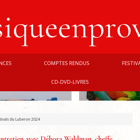
siqueenpro
NCES
COMPTES RENDUS
FESTIV
CD-DVD-LIVRES
tivals du Luberon 2024
ntretien avec Débora Waldman, cheffe