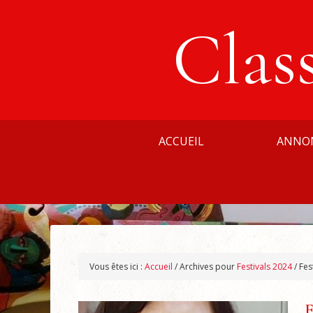
Clas
ACCUEIL
ANNO
Vous êtes ici :
Accueil
/
Archives pour
Festivals 2024
/
Fes
E