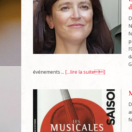
d
D
N
f
p
l
d
G
événements ...
[…lire la suite]
M
D
a
f