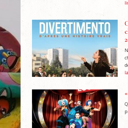
l
C
c
2
N
c
d
l
«
Q
p