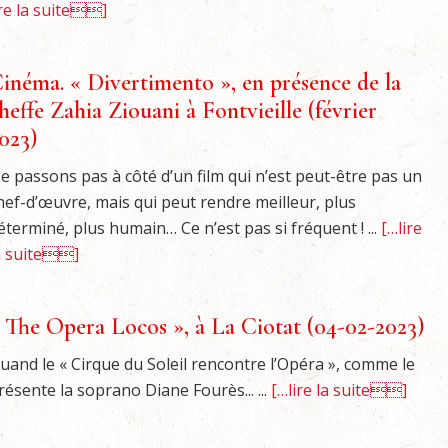
ire la suite]
inéma. « Divertimento », en présence de la
heffe Zahia Ziouani à Fontvieille (février
023)
e passons pas à côté d’un film qui n’est peut-être pas un
hef-d’œuvre, mais qui peut rendre meilleur, plus
éterminé, plus humain… Ce n’est pas si fréquent ! ...
[…lire
a suite]
 The Opera Locos », à La Ciotat (04-02-2023)
uand le « Cirque du Soleil rencontre l’Opéra », comme le
résente la soprano Diane Fourès... ...
[…lire la suite]