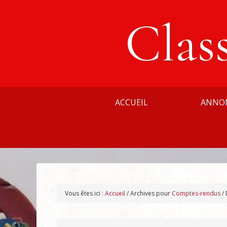
Clas
ACCUEIL
ANNO
Vous êtes ici :
Accueil
/
Archives pour
Comptes-rendus
/