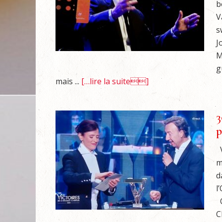
b
V
s
J
M
g
mais ...
[…lire la suite]
3
p
V
m
d
l
O
C