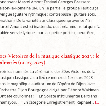
ondissant Marcel Amont Festival Georges Brassens,
aison-la-Romaine (84) En 1e partie, le groupe Faut qu’ça
wingue (guitare rythmique ; contrebasse ; guitare solo,
onathan). De la variété sur Classiqueenprovence ?! Si
arcel Amont est ici inattendu, c’est néanmoins lui qui m’a
uidée vers le lyrique ; par la « petite porte », peut-être,
0es Victoires de la musique classique 2023 : le
almarès (01-03-2023)
oir les nommés La cérémonie des 30es Victoires de la
usique classique a eu lieu ce mercredi 1er mars 2023
ans le magnifique auditorium de l’Opéra de Dijon, avec
’Orchestre Dijon Bourgogne dirigé par Débora Waldman.
nt été couronnés : En Soliste instrumental Bertrand
hamayou. En catégorie Enregistrement, Raphaël ...
[…