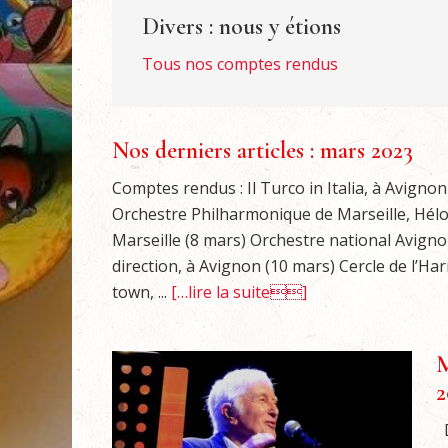
Divers : nous y étions
Tous nos comptes rendus
Nos derniers articles : mars 2023
Comptes rendus : Il Turco in Italia, à Avignon
Orchestre Philharmonique de Marseille, Héloï
Marseille (8 mars) Orchestre national Avig
direction, à Avignon (10 mars) Cercle de l’H
town, ...
[…lire la suite]
M
2
D