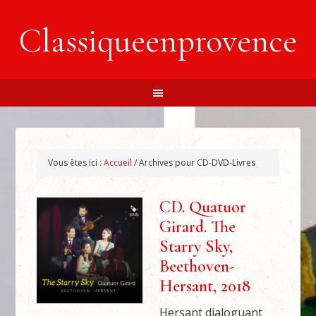
Classiqueenprovence
Vous êtes ici :
Accueil
/
Archives pour CD-DVD-Livres
CD. Quatuor
Girard. The
Starry Sky,
Beethoven-
Hersant, 2018
Hersant dialoguant