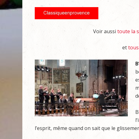
Voir aussi
toute la 
et
tous
B
b
e
m
d
B
l
l’esprit, même quand on sait que le glissemen