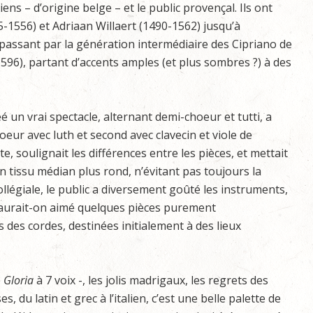
ens – d’origine belge – et le public provençal. Ils ont
1556) et Adriaan Willaert (1490-1562) jusqu’à
passant par la génération intermédiaire des Cipriano de
96), partant d’accents amples (et plus sombres ?) à des
éé un vrai spectacle, alternant demi-choeur et tutti, a
eur avec luth et second avec clavecin et viole de
, soulignait les différences entre les pièces, et mettait
n tissu médian plus rond, n’évitant pas toujours la
ollégiale, le public a diversement goûté les instruments,
e aurait-on aimé quelques pièces purement
s des cordes, destinées initialement à des lieux
e
Gloria
à 7 voix -, les jolis madrigaux, les regrets des
s, du latin et grec à l’italien, c’est une belle palette de