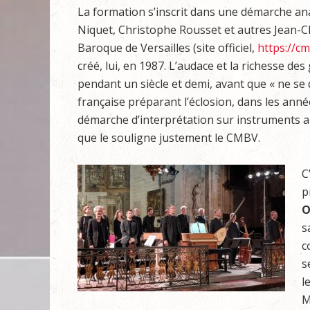
La formation s’inscrit dans une démarche ana
Niquet, Christophe Rousset et autres Jean-C
Baroque de Versailles (site officiel,
https://cm
créé, lui, en 1987. L’audace et la richesse d
pendant un siècle et demi, avant que « ne se
française préparant l’éclosion, dans les an
démarche d’interprétation sur instruments anc
que le souligne justement le CMBV.
C
p
O
s
c
s
l
M