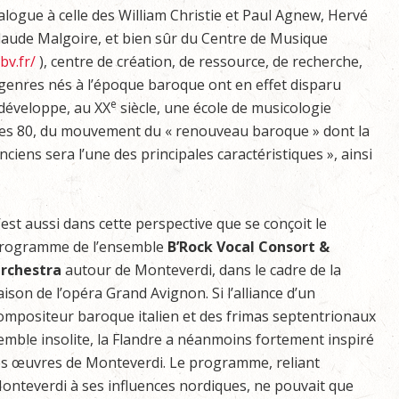
logue à celle des William Christie et Paul Agnew, Hervé
laude Malgoire, et bien sûr du Centre de Musique
bv.fr/
), centre de création, de ressource, de recherche,
es genres nés à l’époque baroque ont en effet disparu
e
 développe, au XX
siècle, une école de musicologie
nées 80, du mouvement du « renouveau baroque » dont la
iens sera l’une des principales caractéristiques », ainsi
’est aussi dans cette perspective que se conçoit le
rogramme de l’ensemble
B’Rock Vocal Consort &
rchestra
autour de Monteverdi, dans le cadre de la
aison de l’opéra Grand Avignon. Si l’alliance d’un
ompositeur baroque italien et des frimas septentrionaux
emble insolite, la Flandre a néanmoins fortement inspiré
es œuvres de Monteverdi. Le programme, reliant
onteverdi à ses influences nordiques, ne pouvait que