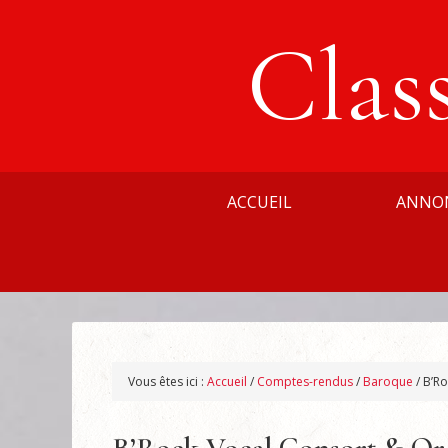
Clas
ACCUEIL
ANNO
Vous êtes ici :
Accueil
/
Comptes-rendus
/
Baroque
/
B’Ro