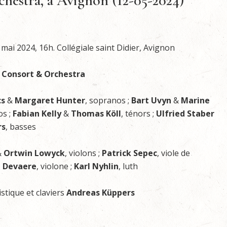
hestra, à Avignon (12-05-2024)
ai 2024, 16h. Collégiale saint Didier, Avignon
l Consort & Orchestra
cs
&
Margaret Hunter
, sopranos ;
Bart Uvyn
&
Marine
os ;
Fabian Kelly
&
Thomas Köll
, ténors ;
Ulfried Staber
rs
, basses
&
Ortwin Lowyck
, violons ;
Patrick Sepec
, viole de
m
Devaere
, violone ;
Karl Nyhlin
, luth
istique et claviers
Andreas Küppers