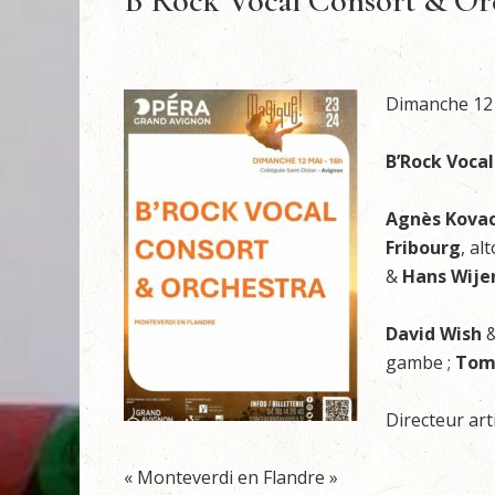
B’Rock Vocal Consort & Orc
Dimanche 12 m
B’Rock Voca
Agnès Kova
Fribourg
, alt
&
Hans Wije
David Wish
gambe ;
To
Directeur art
« Monteverdi en Flandre »