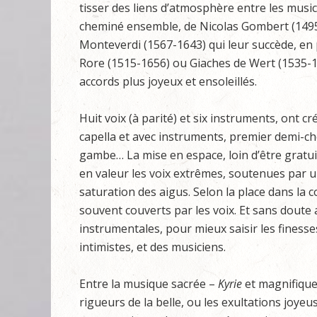
tisser des liens d’atmosphère entre les musici
cheminé ensemble, de Nicolas Gombert (1495-
Monteverdi (1567-1643) qui leur succède, en 
Rore (1515-1656) ou Giaches de Wert (1535-15
accords plus joyeux et ensoleillés.
Huit voix (à parité) et six instruments, ont cr
capella et avec instruments, premier demi-cho
gambe… La mise en espace, loin d’être gratuite
en valeur les voix extrêmes, soutenues par u
saturation des aigus. Selon la place dans la c
souvent couverts par les voix. Et sans dout
instrumentales, pour mieux saisir les finesse
intimistes, et des musiciens.
Entre la musique sacrée –
Kyrie
et magnifiqu
rigueurs de la belle, ou les exultations joyeuse