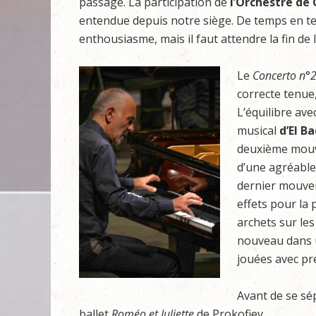
passage. La participation de
l’Orchestre
de
entendue depuis notre siège. De temps en te
enthousiasme, mais il faut attendre la fin de
Le
Concerto
n
°
correcte tenue
L’équilibre ave
musical
d’El
Ba
deuxième mou
d’une agréable 
dernier mouv
effets pour la 
archets sur le
nouveau dans u
jouées avec pr
Avant de se sép
ballet
Roméo
et
Juliette
de Prokofiev.