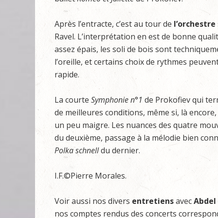
Après l’entracte, c’est au tour de
l’orchestre
Ravel. L’interprétation en est de bonne qualit
assez épais, les soli de bois sont technique
l’oreille, et certains choix de rythmes peuv
rapide.
La courte
Symphonie
n
°
1
de Prokofiev qui te
de meilleures conditions, même si, là encore, 
un peu maigre. Les nuances des quatre mouve
du deuxième, passage à la mélodie bien con
Polka
schnell
du dernier.
I.F.©Pierre Morales.
Voir aussi nos divers
entretiens
avec
Abdel
nos comptes rendus des concerts correspond