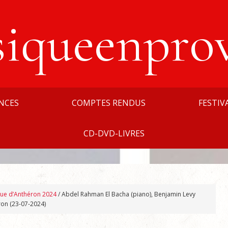
siqueenpro
NCES
COMPTES RENDUS
FESTIV
CD-DVD-LIVRES
que d’Anthéron 2024
/
Abdel Rahman El Bacha (piano), Benjamin Levy
ron (23-07-2024)