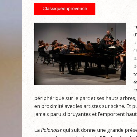
F
d
u
c
p
p
t
é
r
périphérique sur le parc et ses hauts arbre
en proximité avec les artistes sur scène. Et p
jamais paru si bruyantes et l’emportent haut
La
Polonaise
qui suit donne une grande présen