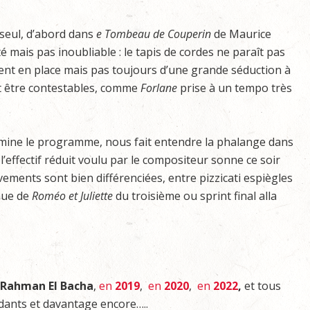
seul, d’abord dans
e
Tombeau de
Couperin
de Maurice
é mais pas inoubliable : le tapis de cordes ne paraît pas
ment en place mais pas toujours d’une grande séduction à
ent être contestables, comme
Forlane
prise à un tempo très
rmine le programme, nous fait entendre la phalange dans
l’effectif réduit voulu par le compositeur sonne ce soir
ments sont bien différenciées, entre pizzicati espiègles
nue de
Roméo et Juliette
du troisième ou sprint final alla
Rahman
El
Bacha
,
en
2019
,
en
2020
,
en
2022
,
et tous
ants et davantage encore…..