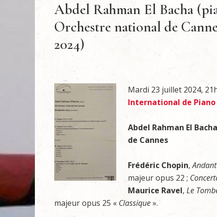
Abdel Rahman El Bacha (pian
Orchestre national de Canne
2024)
Mardi 23 juillet 2024, 2
International de Piano
Abdel
Rahman
El
Bach
de Cannes
Frédéric Chopin
,
Andant
majeur opus 22 ;
Concert
Maurice
Ravel
,
Le
Tomb
majeur opus 25 «
Classique
».