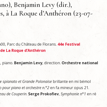
o), Benjamin Levy (dir.),
s, à La Roque d’Anthéron (23-07-
1h00, Parc du Château de Florans.
44e Festival
 de La Roque d’Anthéron
a
, piano.
Benjamin
Levy
, direction.
Orchestre national
e
spianato
et
Grande
Polonaise
brillante en mi bémol
o
pour
piano
et
orchestre
n.
°
2
en fa mineur opus 21.
eau
de
Couperin
.
Serge Prokofiev
,
Symphonie
n
°
1
en ré