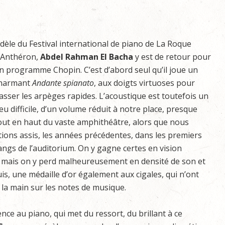
idèle du Festival international de piano de La Roque
’Anthéron,
Abdel
Rahman
El
Bacha
y est de retour pour
n programme Chopin. C’est d’abord seul qu’il joue un
harmant
Andante
spianato
, aux doigts virtuoses pour
asser les arpèges rapides. L’acoustique est toutefois un
eu difficile, d’un volume réduit à notre place, presque
out en haut du vaste amphithéâtre, alors que nous
tions assis, les années précédentes, dans les premiers
angs de l’auditorium. On y gagne certes en vision
s, mais on y perd malheureusement en densité de son et
uis, une médaille d’or également aux cigales, qui n’ont
 la main sur les notes de musique.
ce au piano, qui met du ressort, du brillant à ce