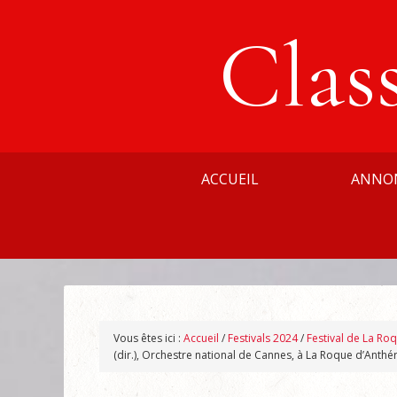
Clas
ACCUEIL
ANNO
Vous êtes ici :
Accueil
/
Festivals 2024
/
Festival de La Ro
(dir.), Orchestre national de Cannes, à La Roque d’Anthé