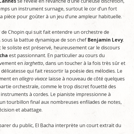
Cannes
se révèle en revanche d’une curieuse discrétion,
mps un instrument surnage, surtout le cor d’un fort
 la pièce pour goûter à un jeu d’une ampleur habituelle.
2
de Chopin qui suit fait entendre un orchestre de
, sous la battue dynamique de son chef
Benjamin
Levy
.
c le soliste est préservé, heureusement car le discours
cha
est passionnant. En particulier au cours du
vement en
larghetto
, dans un toucher à la fois très sûr et
délicatesse qui fait ressortir la poésie des mélodies. Le
ement en
allegro
vivace
laisse à nouveau de côté quelques
partie orchestrale, comme le trop discret fouetté des
s instruments à cordes. Le pianiste impressionne à
n tourbillon final aux nombreuses enfilades de notes,
écision et abattage.
arer du public, El Bacha interprète un court extrait du