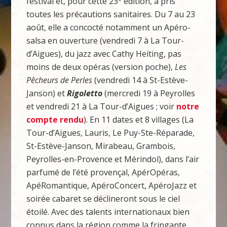
festival et, pour cette 23
édition, a pris
toutes les précautions sanitaires. Du 7 au 23
août, elle a concocté notamment un Apéro-
salsa en ouverture (vendredi 7 à La Tour-
d’Aigues), du jazz avec Cathy Heiting, pas
moins de deux opéras (version poche),
Les
Pêcheurs de Perles
(vendredi 14 à St-Estève-
Janson) et
Rigoletto
(mercredi 19 à Peyrolles
et vendredi 21 à La Tour-d’Aigues ; voir
notre
compte rendu
). En 11 dates et 8 villages (La
Tour-d’Aigues, Lauris, Le Puy-Ste-Réparade,
St-Estève-Janson, Mirabeau, Grambois,
Peyrolles-en-Provence et Mérindol), dans l’air
parfumé de l’été provençal, ApérOpéras,
ApéRomantique, ApéroConcert, ApéroJazz et
soirée cabaret se déclineront sous le ciel
étoilé. Avec des talents internationaux bien
connus dans la région comme la fringante