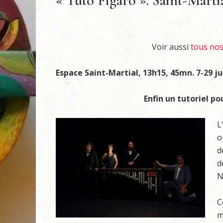
« Tuto Figaro ». Saint-Martia
Voir aussi
tous nos 
Espace Saint-Martial, 13h15, 45mn. 7-29 juill
Enfin un tutoriel p
L
o
d
d
N
C
m