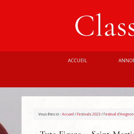
Clas
ACCUEIL
ANNO
Vous êtes ici :
Accueil
/
Festivals 2023
/
Festival d’Avigno