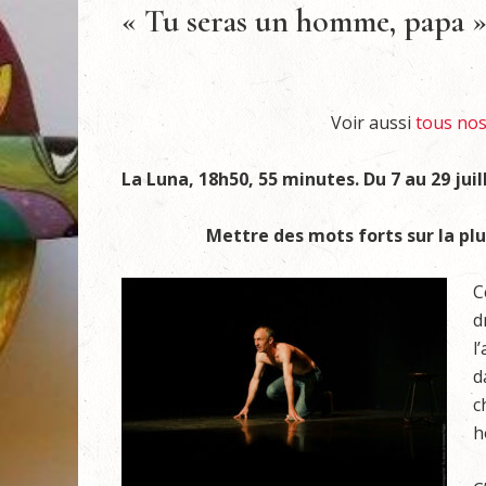
« Tu seras un homme, papa »
Voir aussi
tous nos 
La Luna, 18h50, 55 minutes. Du 7 au 29 juil
Mettre des mots forts sur la plu
C
d
l
d
c
h