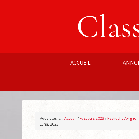
Clas
ACCUEIL
ANNO
Vous êtes ici :
Accueil
/
Festivals 2023
/
Festival d’Avigno
Luna, 2023