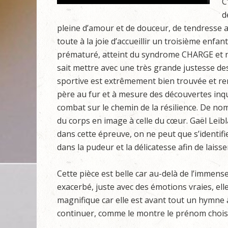
C
d
pleine d’amour et de douceur, de tendresse a
toute à la joie d’accueillir un troisième enfant
prématuré, atteint du syndrome CHARGE et ne
sait mettre avec une très grande justesse d
sportive est extrêmement bien trouvée et r
père au fur et à mesure des découvertes inqu
combat sur le chemin de la résilience. De n
du corps en image à celle du cœur. Gaël Leibl
dans cette épreuve, on ne peut que s’identifi
dans la pudeur et la délicatesse afin de laisse
Cette pièce est belle car au-delà de l’immens
exacerbé, juste avec des émotions vraies, ell
magnifique car elle est avant tout un hymne à
continuer, comme le montre le prénom choisi 