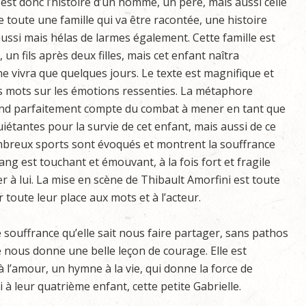
’est donc l’histoire d’un homme, un père, mais aussi celle
e toute une famille qui va être racontée, une histoire
ussi mais hélas de larmes également. Cette famille est
, un fils après deux filles, mais cet enfant naîtra
 vivra que quelques jours. Le texte est magnifique et
es mots sur les émotions ressenties. La métaphore
end parfaitement compte du combat à mener en tant que
iétantes pour la survie de cet enfant, mais aussi de ce
ombreux sports sont évoqués et montrent la souffrance
ang est touchant et émouvant, à la fois fort et fragile
er à lui. La mise en scène de Thibault Amorfini est toute
r toute leur place aux mots et à l’acteur.
e souffrance qu’elle sait nous faire partager, sans pathos
e nous donne une belle leçon de courage. Elle est
 l’amour, un hymne à la vie, qui donne la force de
à leur quatrième enfant, cette petite Gabrielle.