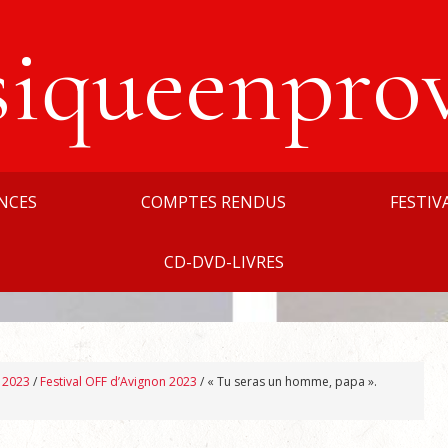
siqueenpro
NCES
COMPTES RENDUS
FESTIV
CD-DVD-LIVRES
n 2023
/
Festival OFF d’Avignon 2023
/
« Tu seras un homme, papa ».