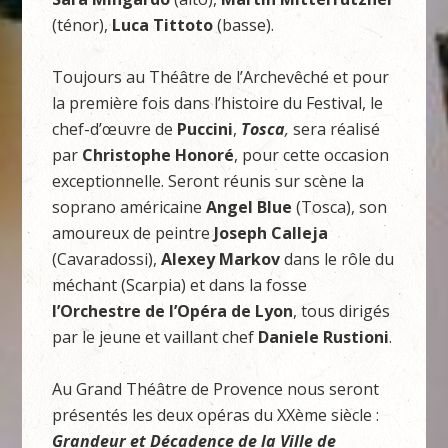
(ténor),
Luca Tittoto
(basse).
Toujours au Théâtre de l’Archevêché et pour
la première fois dans l’histoire du Festival, le
chef-d’œuvre de
Puccini
,
Tosca
,
sera réalisé
par
Christophe Honoré
, pour cette occasion
exceptionnelle. Seront réunis sur scène la
soprano américaine
Angel Blue
(Tosca), son
amoureux de peintre
Joseph Calleja
(Cavaradossi),
Alexey Markov
dans le rôle du
méchant (Scarpia) et dans la fosse
l’Orchestre de l’Opéra de Lyon
, tous dirigés
par le jeune et vaillant chef
Daniele Rustioni
.
Au Grand Théâtre de Provence nous seront
présentés les deux opéras du XXème siècle :
Grandeur et Décadence de la Ville de