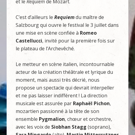
et le
Requiem
de Mozart.
C’est d’ailleurs le
Requiem
du maître de
Salzbourg qui ouvre le festival le 3 juillet dans
une mise en scène confiée à
Romeo
Castellucci
, invité pour la première fois sur
le plateau de l’Archevêché.
Le metteur en scène italien, incontournable
acteur de la création théâtrale et lyrique du
moment, mais aussi très décrié, nous
propose un spectacle qui devrait interpeller
et ne pas laisser indifférent ! La direction
musicale est assurée par
Raphaël Pichon
,
mozartien passionné à la tête de son
ensemble
Pygmalion
, chœur et orchestre,
avec les voix de
Siobhan Stagg
(soprano),
Sara Mingardo
(alto),
Martin Mitterrutzner