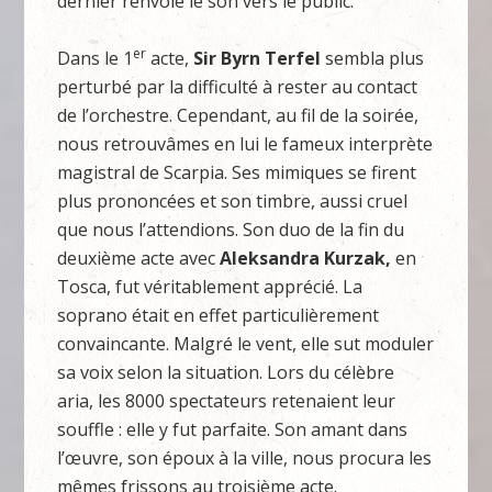
dernier renvoie le son vers le public.
er
Dans le 1
acte,
Sir Byrn Terfel
sembla plus
perturbé par la difficulté à rester au contact
de l’orchestre. Cependant, au fil de la soirée,
nous retrouvâmes en lui le fameux interprète
magistral de Scarpia. Ses mimiques se firent
plus prononcées et son timbre, aussi cruel
que nous l’attendions. Son duo de la fin du
deuxième acte avec
Aleksandra Kurzak,
en
Tosca, fut véritablement apprécié. La
soprano était en effet particulièrement
convaincante. Malgré le vent, elle sut moduler
sa voix selon la situation. Lors du célèbre
aria, les 8000 spectateurs retenaient leur
souffle : elle y fut parfaite. Son amant dans
l’œuvre, son époux à la ville, nous procura les
mêmes frissons au troisième acte.