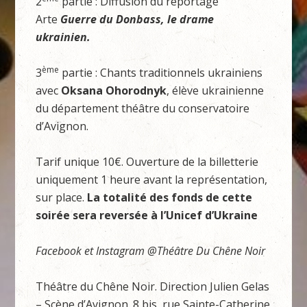
2
partie : Diffusion du reportage
Arte
Guerre du Donbass, le drame
ukrainien.
ème
3
partie : Chants traditionnels ukrainiens
avec
Oksana Ohorodnyk
, élève ukrainienne
du département théâtre du conservatoire
d’Avignon.
Tarif unique 10€. Ouverture de la billetterie
uniquement 1 heure avant la représentation,
sur place.
La totalité des fonds de cette
soirée sera reversée à l’Unicef d’Ukraine
Facebook et Instagram @Théâtre Du Chêne Noir
Théâtre du Chêne Noir. Direction Julien Gelas
– Scène d’Avignon. 8 bis, rue Sainte-Catherine