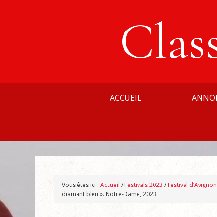
Clas
ACCUEIL
ANNO
Vous êtes ici :
Accueil
/
Festivals 2023
/
Festival d’Avigno
diamant bleu ». Notre-Dame, 2023.