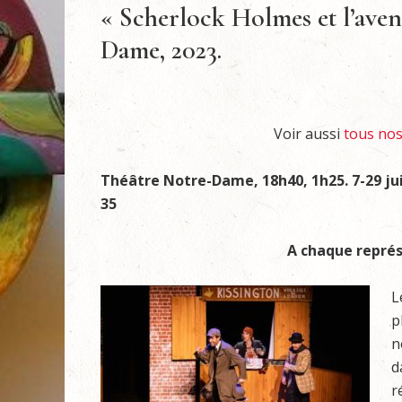
« Scherlock Holmes et l’aven
Dame, 2023.
Voir aussi
tous nos 
Théâtre Notre-Dame, 18h40, 1h25.
7-29 jui
35
A chaque représ
L
p
n
d
r