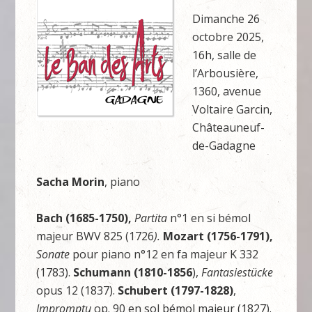
Dimanche 26
octobre 2025,
16h, salle de
l’Arbousière,
1360, avenue
Voltaire Garcin,
Châteauneuf-
de-Gadagne
Sacha Morin
, piano
Bach (1685-1750),
Partita
n°1 en si bémol
majeur BWV 825 (1726
).
Mozart (1756-1791),
Sonate
pour piano n°12 en fa majeur K 332
(1783).
Schumann (1810-1856
),
Fantasiestücke
opus 12 (1837).
Schubert (1797-1828)
,
Impromptu
op. 90 en sol bémol majeur (1827).