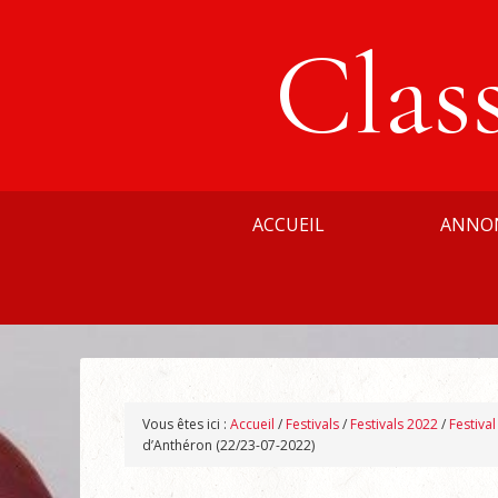
Clas
ACCUEIL
ANNO
Vous êtes ici :
Accueil
/
Festivals
/
Festivals 2022
/
Festiva
d’Anthéron (22/23-07-2022)