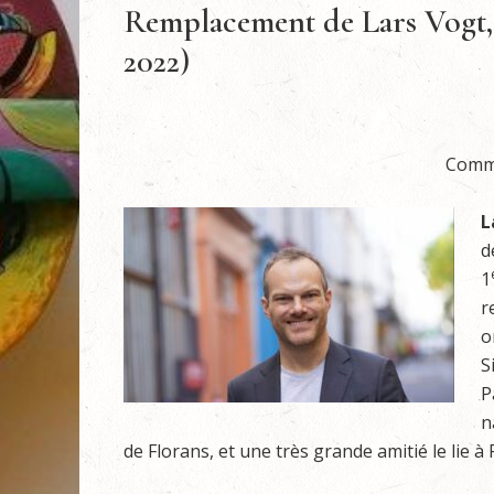
Remplacement de Lars Vogt,
2022)
Commu
L
d
1
r
o
S
P
n
de Florans, et une très grande amitié le lie à 