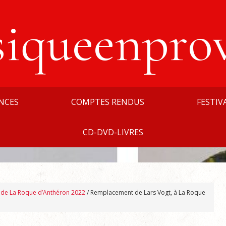
siqueenpro
NCES
COMPTES RENDUS
FESTIV
CD-DVD-LIVRES
l de La Roque d’Anthéron 2022
/
Remplacement de Lars Vogt, à La Roque